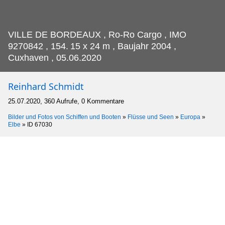
VILLE DE BORDEAUX , Ro-Ro Cargo , IMO
9270842 , 154.
15 x 24 m , Baujahr 2004 ,
Cuxhaven , 05.06.2020
Reinhard Schmidt
25.07.2020, 360 Aufrufe, 0 Kommentare
Bilder und Fotos von Schiffen und Booten
»
Flüsse und Seen
»
Europa
»
Elbe
»
ID 67030