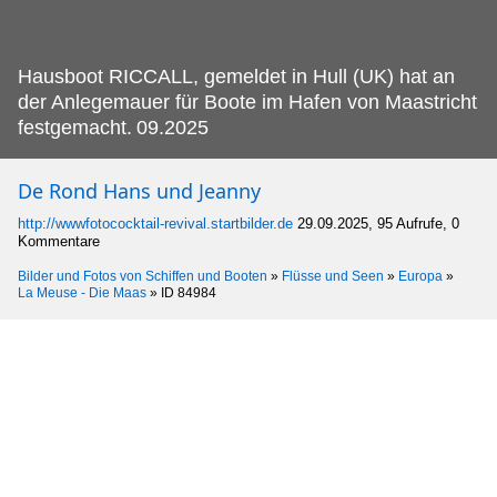
Hausboot RICCALL, gemeldet in Hull (UK) hat an
der Anlegemauer für Boote im Hafen von Maastricht
festgemacht.
09.2025
De Rond Hans und Jeanny
http://wwwfotococktail-revival.startbilder.de
29.09.2025, 95 Aufrufe, 0
Kommentare
Bilder und Fotos von Schiffen und Booten
»
Flüsse und Seen
»
Europa
»
La Meuse - Die Maas
»
ID 84984