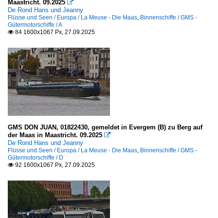
Maastricht. 09.2025

De Rond Hans und Jeanny
Flüsse und Seen / Europa / La Meuse - Die Maas
,
Binnenschiffe / GMS -
Gütermotorschiffe / A
84 1600x1067 Px, 27.09.2025

GMS DON JUAN, 01822430, gemeldet in Evergem (B) zu Berg auf
der Maas in Maastricht. 09.2025

De Rond Hans und Jeanny
Flüsse und Seen / Europa / La Meuse - Die Maas
,
Binnenschiffe / GMS -
Gütermotorschiffe / D
92 1600x1067 Px, 27.09.2025
