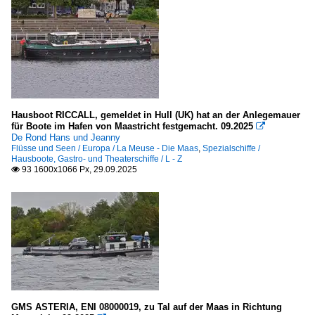
Hausboot RICCALL, gemeldet in Hull (UK) hat an der Anlegemauer
für Boote im Hafen von Maastricht festgemacht. 09.2025

De Rond Hans und Jeanny
Flüsse und Seen / Europa / La Meuse - Die Maas
,
Spezialschiffe /
Hausboote, Gastro- und Theaterschiffe / L - Z
93 1600x1066 Px, 29.09.2025

GMS ASTERIA, ENI 08000019, zu Tal auf der Maas in Richtung