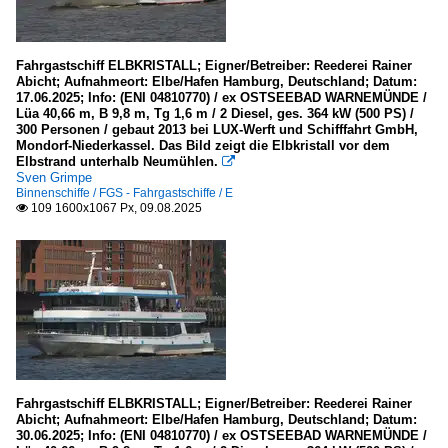
Hamburg
Fahrgastschiff ELBKRISTALL; Eigner/Betreiber: Reederei Rainer
Unternehmen
Abicht; Aufnahmeort: Elbe/Hafen Hamburg, Deutschland; Datum:
17.06.2025; Info: (ENI 04810770) / ex OSTSEEBAD WARNEMÜNDE /
Lüa 40,66 m, B 9,8 m, Tg 1,6 m / 2 Diesel, ges. 364 kW (500 PS) /
Deutschland
300 Personen / gebaut 2013 bei LUX-Werft und Schifffahrt GmbH,
Mondorf-Niederkassel. Das Bild zeigt die Elbkristall vor dem
ATG Alster-Touristik GmbH, Hamburg
Elbstrand unterhalb Neumühlen.

Sven Grimpe
Binnenschiffe / FGS - Fahrgastschiffe / E
Niederlande
109 1600x1067 Px, 09.08.2025

Stiphout tours Maastricht
Fahrgastschiff ELBKRISTALL; Eigner/Betreiber: Reederei Rainer
Abicht; Aufnahmeort: Elbe/Hafen Hamburg, Deutschland; Datum:
30.06.2025; Info: (ENI 04810770) / ex OSTSEEBAD WARNEMÜNDE /