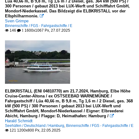
Lüa 40,66 m, B 9,8 m, Tg 1,6 m / 2 Diesel, ges. 364 kW (500 PS) /
300 Personen / gebaut 2013 bei LUX-Werft und Schifffahrt GmbH,
Mondorf-Niederkassel. Das Bildzeigt die ELBKRISTALL vor der
Elbphilharmonie.

Sven Grimpe
Binnenschiffe / FGS - Fahrgastschiffe / E
146
1600x1067 Px, 27.07.2025

 1
ELBKRISTALL (ENI 04810770) am 21.7.2024, Hamburg, Elbe Höhe
Cruise-Center-Altona / ex OSTSEEBAD WARNEMÜNDE /
Fahrgastschiff / Lüa 40,66 m, B 9,8 m, Tg 1,6 m / 2 Diesel, ges. 368
kW (500 PS) / 300 Personen / gebaut 2013 bei LUX-Werft und
Schifffahrt GmbH, Mondorf-Niederkassel / Eigner: Elbreederei
Abicht, Hamburg / Flagge: D, Heimathafen: Hamburg /

Harald Schmidt
Seehäfen / Deutschland / Hamburg
,
Binnenschiffe / FGS - Fahrgastschiffe / E
121 1200x800 Px, 22.05.2025
