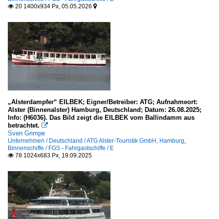
Japan
20 1400x934 Px, 05.05.2026


Arakawa-Sumida
Portugal
Rio Douro
Schweiz
Bielersee
„Alsterdampfer“ EILBEK; Eigner/Betreiber: ATG; Aufnahmeort:
Alster (Binnenalster) Hamburg, Deutschland; Datum: 26.08.2025;
Vierwaldstättersee
Info: (H6036). Das Bild zeigt die EILBEK vom Ballindamm aus
betrachtet.

Zürichsee
Sven Grimpe
Unternehmen / Deutschland / ATG Alster-Touristik GmbH, Hamburg
,
Binnenschiffe / FGS - Fahrgastschiffe / E
Tschechien
78 1024x683 Px, 19.09.2025

Moldau
Seehäfen
Deutschland