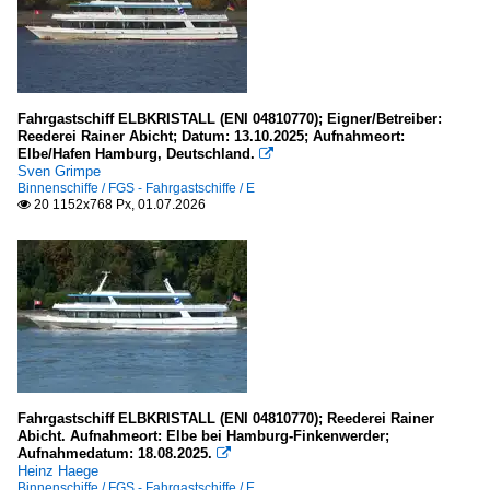
Alster
2020
Seen in Bayern
2020
Seen in Hessen
2021
Fahrgastschiff ELBKRISTALL (ENI 04810770); Eigner/Betreiber:
Seen in Mecklenburg-Vorpommern
2022
Reederei Rainer Abicht; Datum: 13.10.2025; Aufnahmeort:
Spree
Elbe/Hafen Hamburg, Deutschland.

2023
Sven Grimpe
Binnenschiffe / FGS - Fahrgastschiffe / E
2024
Europa
20 1152x768 Px, 01.07.2026

2025
Bodensee
2026
Donau
La Meuse - Die Maas
Mosel und Saar
Rhein
Frankreich
Fahrgastschiff ELBKRISTALL (ENI 04810770); Reederei Rainer
Abicht. Aufnahmeort: Elbe bei Hamburg-Finkenwerder;
Seine und Nebenflüsse
Aufnahmedatum: 18.08.2025.

Heinz Haege
Binnenschiffe / FGS - Fahrgastschiffe / E