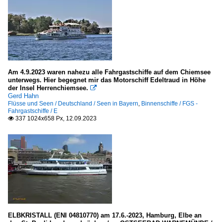
Am 4.9.2023 waren nahezu alle Fahrgastschiffe auf dem Chiemsee
unterwegs. Hier begegnet mir das Motorschiff Edeltraud in Höhe
der Insel Herrenchiemsee.

Gerd Hahn
Flüsse und Seen / Deutschland / Seen in Bayern
,
Binnenschiffe / FGS -
Fahrgastschiffe / E
337 1024x658 Px, 12.09.2023

ELBKRISTALL (ENI 04810770) am 17.6.-2023, Hamburg, Elbe an