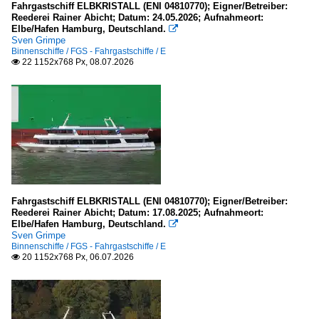
2006
Fahrgastschiff ELBKRISTALL (ENI 04810770); Eigner/Betreiber:
Reederei Rainer Abicht; Datum: 24.05.2026; Aufnahmeort:
am Bodensee
2007
Elbe/Hafen Hamburg, Deutschland.

Sven Grimpe
2008
Binnenschiffe / FGS - Fahrgastschiffe / E
Binnenschiffe
22 1152x768 Px, 08.07.2026

2009
FGS - Fahrgastschiffe
2010
B
2010
H
2011
J
2012
2013
Dampfschiffe
Fahrgastschiff ELBKRISTALL (ENI 04810770); Eigner/Betreiber:
2014
Reederei Rainer Abicht; Datum: 17.08.2025; Aufnahmeort:
Personendampfer (Binnen)
Elbe/Hafen Hamburg, Deutschland.
2015

Sven Grimpe
E
2016
Binnenschiffe / FGS - Fahrgastschiffe / E
20 1152x768 Px, 06.07.2026

2017
Flüsse und Seen
2018
2019
Deutschland