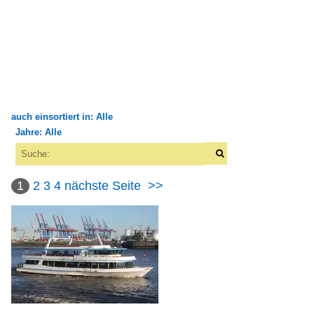
auch einsortiert in: Alle
Jahre: Alle
×
×
Alle Kategorien
Alle Jahre
Binnenhäfen
1
2
3
4
nächste Seite
>>
1950
Deutschland
1959
Köln
2000
Minden
2004
Tangermünde
2005
Schweiz