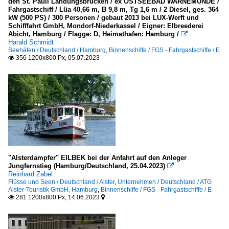
den St. Pauli Landungsbrücken / ex OSTSEEBAD WARNEMÜNDE /
Fahrgastschiff / Lüa 40,66 m, B 9,8 m, Tg 1,6 m / 2 Diesel, ges. 364
kW (500 PS) / 300 Personen / gebaut 2013 bei LUX-Werft und
Schifffahrt GmbH, Mondorf-Niederkassel / Eigner: Elbreederei
Abicht, Hamburg / Flagge: D, Heimathafen: Hamburg /

Harald Schmidt
Seehäfen / Deutschland / Hamburg
,
Binnenschiffe / FGS - Fahrgastschiffe / E
356 1200x800 Px, 05.07.2023

"Alsterdampfer" EILBEK bei der Anfahrt auf den Anleger
Jungfernstieg (Hamburg/Deutschland, 25.04.2023)

Reinhard Zabel
Flüsse und Seen / Deutschland / Alster
,
Unternehmen / Deutschland / ATG
Alster-Touristik GmbH, Hamburg
,
Binnenschiffe / FGS - Fahrgastschiffe / E
281 1200x800 Px, 14.06.2023

