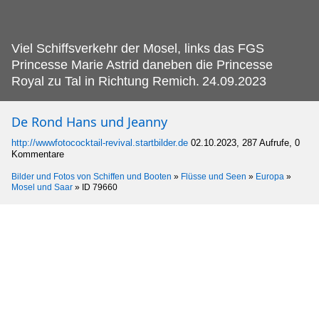
Viel Schiffsverkehr der Mosel, links das FGS
Princesse Marie Astrid daneben die Princesse
Royal zu Tal in Richtung Remich.
24.09.2023
De Rond Hans und Jeanny
http://wwwfotococktail-revival.startbilder.de
02.10.2023, 287 Aufrufe, 0
Kommentare
Bilder und Fotos von Schiffen und Booten
»
Flüsse und Seen
»
Europa
»
Mosel und Saar
»
ID 79660