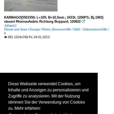
KARMAGO(5501550; L=105; B=10,5mtr.; 2433t; 1200PS; Bj.1983)
steuert Rheinaufwärts Richtung Boppard; 120822

JohannJ
Flüsse und Seen / Europa / Rhein
,
Binnenschiffe / GMS - Gütermotorschiffe /
K
981 1024x768 Px, 04.01.2013

Diese Webseite verwendet Cookies, um
Inhalte und Anzeigen zu personalisieren und
Zugriffe zu analysieren. Mit der Nutzung
stimmen Sie der Verwendung von Cookies
zu. Mehr erfahren: