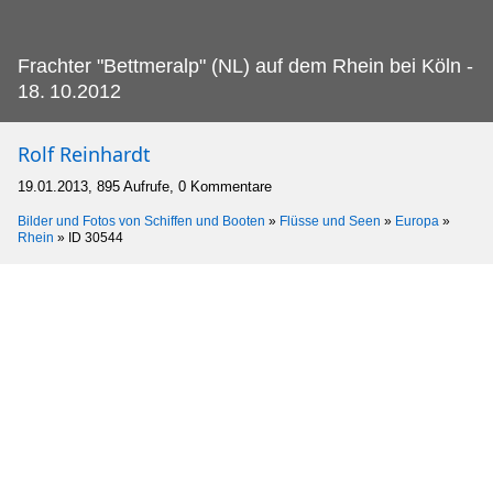
Frachter "Bettmeralp" (NL) auf dem Rhein bei Köln -
18.
10.2012
Rolf Reinhardt
19.01.2013, 895 Aufrufe, 0 Kommentare
Bilder und Fotos von Schiffen und Booten
»
Flüsse und Seen
»
Europa
»
Rhein
»
ID 30544