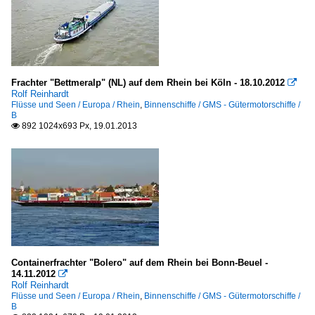
Frachter "Bettmeralp" (NL) auf dem Rhein bei Köln - 18.10.2012

Rolf Reinhardt
Flüsse und Seen / Europa / Rhein
,
Binnenschiffe / GMS - Gütermotorschiffe /
B
892 1024x693 Px, 19.01.2013

Containerfrachter "Bolero" auf dem Rhein bei Bonn-Beuel -
14.11.2012

Rolf Reinhardt
Flüsse und Seen / Europa / Rhein
,
Binnenschiffe / GMS - Gütermotorschiffe /
B