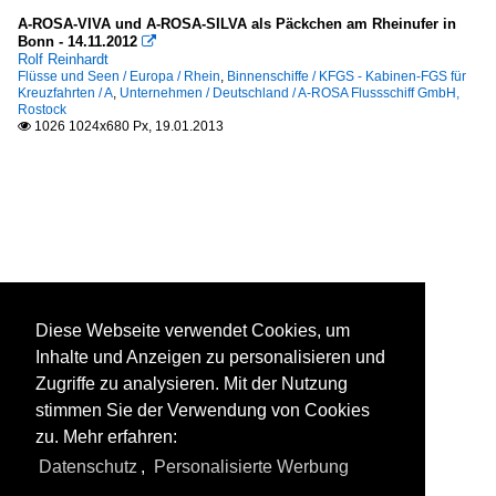
A-ROSA-VIVA und A-ROSA-SILVA als Päckchen am Rheinufer in
Bonn - 14.11.2012

Rolf Reinhardt
Flüsse und Seen / Europa / Rhein
,
Binnenschiffe / KFGS - Kabinen-FGS für
Kreuzfahrten / A
,
Unternehmen / Deutschland / A-ROSA Flussschiff GmbH,
Rostock
1026 1024x680 Px, 19.01.2013

Diese Webseite verwendet Cookies, um
Inhalte und Anzeigen zu personalisieren und
Zugriffe zu analysieren. Mit der Nutzung
stimmen Sie der Verwendung von Cookies
zu. Mehr erfahren:
Datenschutz
,
Personalisierte Werbung