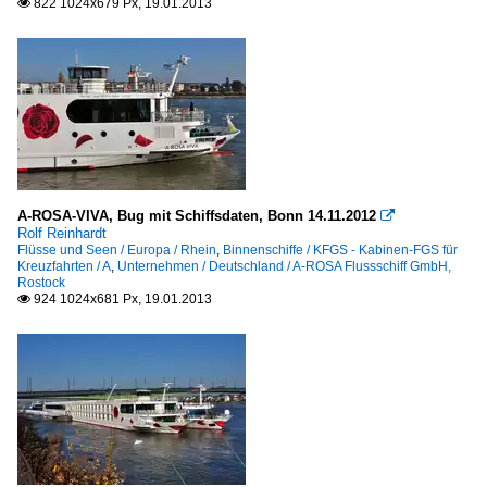
822 1024x679 Px, 19.01.2013

A-ROSA-VIVA, Bug mit Schiffsdaten, Bonn 14.11.2012

Rolf Reinhardt
Flüsse und Seen / Europa / Rhein
,
Binnenschiffe / KFGS - Kabinen-FGS für
Kreuzfahrten / A
,
Unternehmen / Deutschland / A-ROSA Flussschiff GmbH,
Rostock
924 1024x681 Px, 19.01.2013
