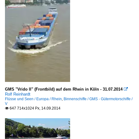
GMS "Vrido II" (Frontbild) auf dem Rhein in Köln - 31.07.2014

Rolf Reinhardt
Flüsse und Seen / Europa / Rhein
,
Binnenschiffe / GMS - Gütermotorschiffe /
V
647 714x1024 Px, 14.09.2014
