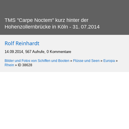
TMS "Carpe Noctem" kurz hinter der
Hohenzollernbrücke in Köln - 31.
07.2014
Rolf Reinhardt
14.09.2014, 567 Aufrufe, 0 Kommentare
Bilder und Fotos von Schiffen und Booten
»
Flüsse und Seen
»
Europa
»
Rhein
»
ID 38628