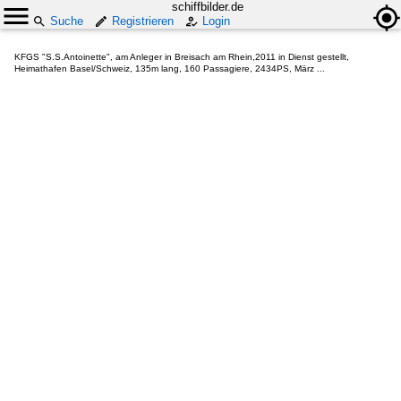
schiffbilder.de
Suche
Registrieren
Login
KFGS "S.S.Antoinette", am Anleger in Breisach am Rhein,2011 in Dienst gestellt,
Heimathafen Basel/Schweiz, 135m lang, 160 Passagiere, 2434PS, März ...