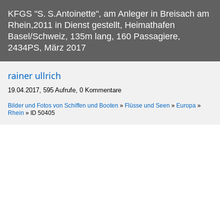
KFGS "S.
S.Antoinette", am Anleger in Breisach am
Rhein,2011 in Dienst gestellt, Heimathafen
Basel/Schweiz, 135m lang, 160 Passagiere,
2434PS, März 2017
rainer ullrich
19.04.2017, 595 Aufrufe, 0 Kommentare
Bilder und Fotos von Schiffen und Booten
»
Flüsse und Seen
»
Europa
»
Rhein
»
ID 50405