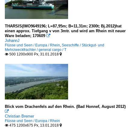
THARSIS(IMO9649196; L=87,95m; B=11,31m; 2300t; Bj.2012)hat
einen approx. Tiefgang v von 3mtr. und wird am Rhein mit neuer
Ware beladen; 170609

JohannJ
Flüsse und Seen / Europa / Rhein
,
Seeschiffe / Stückgut- und
Mehrzweckfrachter / general cargo / T
500 1200x900 Px, 31.01.2018


Blick vom Drachenfels auf den Rhein. (Bad Honnef, August 2012)

Christian Bremer
Flüsse und Seen / Europa / Rhein
475 1200x675 Px, 13.01.2018

