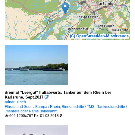
(C) OpenStreetMap-Mitwirkende
dreimal "Leergut" flußabwärts, Tanker auf dem Rhein bei
Karlsruhe, Sept.2017

rainer ullrich
Flüsse und Seen / Europa / Rhein
,
Binnenschiffe / TMS - Tankmotorschiffe /
.mehrere oder Name unbekannt
602 1200x767 Px, 01.03.2018

