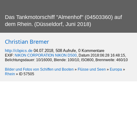
Das Tankmotorschiff "Almenhof" (04503360) auf
dem Rhein.
(Düsseldorf, Juni 2018)
Christian Bremer
http://cbpics.de
04.07.2018, 508 Aufrufe, 0 Kommentare
EXIF:
NIKON CORPORATION NIKON D500
, Datum 2018:06:28 16:48:15,
Belichtungsdauer: 10/16000, Blende: 100/10, ISO800, Brennweite: 460/10
Bilder und Fotos von Schiffen und Booten
»
Flüsse und Seen
»
Europa
»
Rhein
»
ID 57505