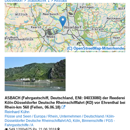
Düsseldorf > Stadtbezirk 1 > Altstadt
(C) OpenStreetMap-Mitwirkende
ASBACH (Fahrgastschiff, Deutschland, ENI: 04033080) der Reederei
Köln-Düsseldorfer Deutsche Rheinschifffahrt (KD) vor Ehrenthal bei
Rhein-km 560 (Fellen, 06.06.18)

Reinhard Kühn
Flüsse und Seen / Europa / Rhein
,
Unternehmen / Deutschland / Köln-
Düsseldorfer Deutsche Rheinschiffahrt AG, Köln
,
Binnenschiffe / FGS -
Fahrgastschiffe / A
549 1200x675 Px, 21.06.2018

