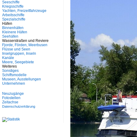
Seeschiffe
Kriegsschiffe
Yachten, Freizeitfahrzeuge
Arbeitsschiffe
Spezialschiffe
Häfen
Binnenhäfen
Kleinere Häfen
Seehäfen
Wasserstraßen und Reviere
Fjorde, Förden, Meerbusen
Flüsse und Seen
Inselgruppen, Inseln
Kanäle
Meere, Seegebiete
Weiteres
Sonstiges
Schiffsmodelle
Museen, Ausstellungen
Unternehmen
Neuzugänge
Fotostellen
Zeitachse
Datenschutzerklärung