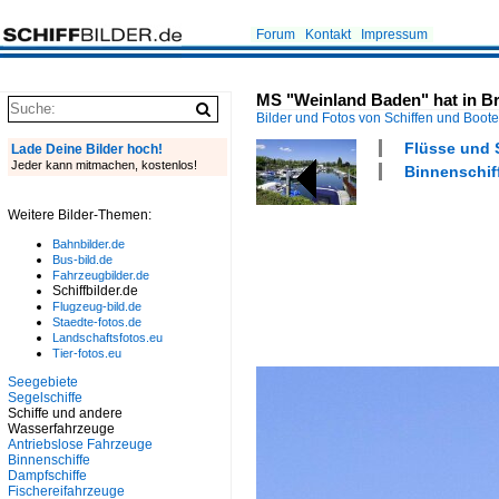
Forum
Kontakt
Impressum
MS "Weinland Baden" hat in Br
Bilder und Fotos von Schiffen und Boot
Flüsse und 
Lade Deine Bilder hoch!
Jeder kann mitmachen, kostenlos!
Binnenschiff
Weitere Bilder-Themen:
Bahnbilder.de
Bus-bild.de
Fahrzeugbilder.de
Schiffbilder.de
Flugzeug-bild.de
Staedte-fotos.de
Landschaftsfotos.eu
Tier-fotos.eu
Seegebiete
Segelschiffe
Schiffe und andere
Wasserfahrzeuge
Antriebslose Fahrzeuge
Binnenschiffe
Dampfschiffe
Fischereifahrzeuge