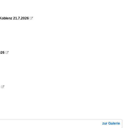
Koblenz 21.7.2026

026

6

zur Galerie