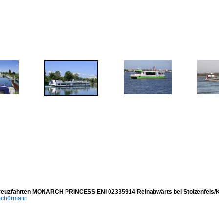
reuzfahrten MONARCH PRINCESS ENI 02335914 Reinabwärts bei Stolzenfels/K
 Schürmann