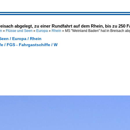
eisach abgelegt, zu einer Rundfahrt auf dem Rhein, bis zu 250 
en
»
Flüsse und Seen
»
Europa
»
Rhein
»
MS "Weinland Baden" hat in Breisach ab
Seen / Europa / Rhein
e / FGS - Fahrgastschiffe / W