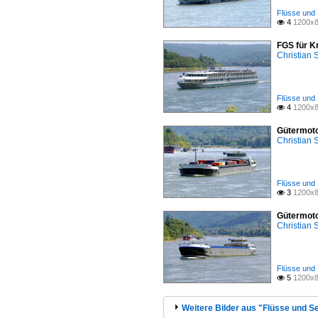
Flüsse und 
4
1200x8

FGS für K
Christian
Flüsse und 
4
1200x8

Gütermoto
Christian
Flüsse und 
3
1200x8

Gütermoto
Christian
Flüsse und 
5
1200x8

Weitere Bilder aus "Flüsse und Se