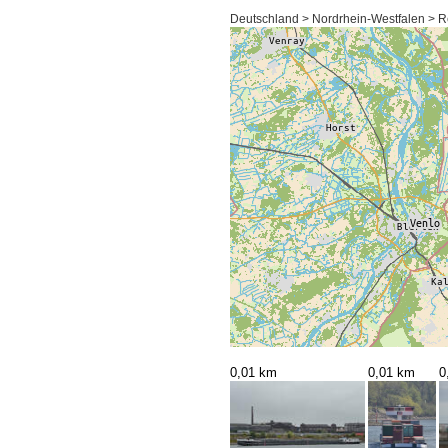
Deutschland > Nordrhein-Westfalen > R
0,01 km
0,01 km
0