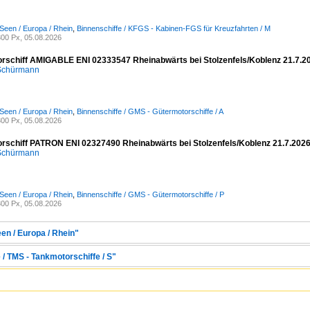
Seen / Europa / Rhein
,
Binnenschiffe / KFGS - Kabinen-FGS für Kreuzfahrten / M
00 Px, 05.08.2026
rschiff AMIGABLE ENI 02333547 Rheinabwärts bei Stolzenfels/Koblenz 21.7.2
 Schürmann
Seen / Europa / Rhein
,
Binnenschiffe / GMS - Gütermotorschiffe / A
00 Px, 05.08.2026
rschiff PATRON ENI 02327490 Rheinabwärts bei Stolzenfels/Koblenz 21.7.202
 Schürmann
Seen / Europa / Rhein
,
Binnenschiffe / GMS - Gütermotorschiffe / P
00 Px, 05.08.2026
en / Europa / Rhein"
 / TMS - Tankmotorschiffe / S"