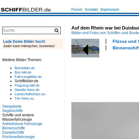
Forum
Kontakt
Impressum
Auf dem Rhein war bei Duisbu
Bilder und Fotos von Schiffen und Boot
Flüsse und 
Lade Deine Bilder hoch!
Jeder kann mitmachen, kostenlos!
Binnenschiff
Weitere Bilder-Themen:
Bahnbilder.de
Bus-bild.de
Fahrzeugbilder.de
Schiffbilder.de
Flugzeug-bild.de
Staedte-fotos.de
Landschaftsfotos.eu
Tier-fotos.eu
Seegebiete
Segelschiffe
Schiffe und andere
Wasserfahrzeuge
Antriebslose Fahrzeuge
Binnenschiffe
Dampfschiffe
Fischereifahrzeuge