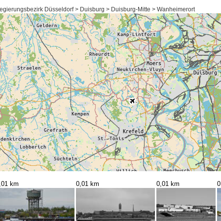
egierungsbezirk Düsseldorf > Duisburg > Duisburg-Mitte > Wanheimerort
,01 km
0,01 km
0,01 km
0