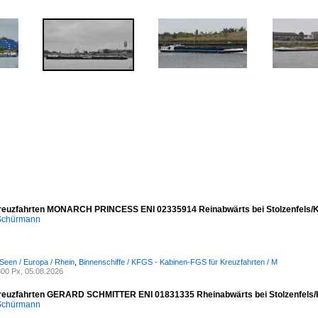
reuzfahrten MONARCH PRINCESS ENI 02335914 Reinabwärts bei Stolzenfels/K
 Schürmann
Seen / Europa / Rhein
,
Binnenschiffe / KFGS - Kabinen-FGS für Kreuzfahrten / M
00 Px, 05.08.2026
reuzfahrten GERARD SCHMITTER ENI 01831335 Rheinabwärts bei Stolzenfels/
 Schürmann