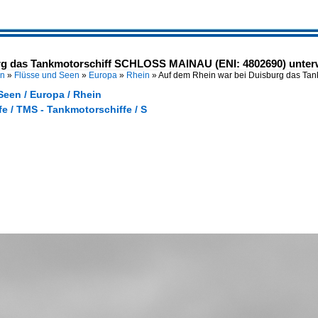
rg das Tankmotorschiff SCHLOSS MAINAU (ENI: 4802690) unter
en
»
Flüsse und Seen
»
Europa
»
Rhein
»
Auf dem Rhein war bei Duisburg das Tan
Seen / Europa / Rhein
e / TMS - Tankmotorschiffe / S