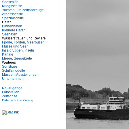
Seeschiffe
Kriegsschiffe
Yachten, Freizeitfahrzeuge
Arbeitsschiffe
Spezialschiffe
Häfen
Binnenhäfen
Kleinere Häfen
Seehäfen
Wasserstraßen und Reviere
Fjorde, Förden, Meerbusen
Flüsse und Seen
Inselgruppen, Inseln
Kanäle
Meere, Seegebiete
Weiteres
Sonstiges
Schiffsmodelle
Museen, Ausstellungen
Unternehmen
Neuzugänge
Fotostellen
Zeitachse
Datenschutzerklärung