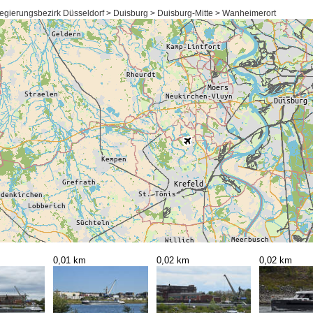
egierungsbezirk Düsseldorf > Duisburg > Duisburg-Mitte > Wanheimerort
0,01 km
0,02 km
0,02 km