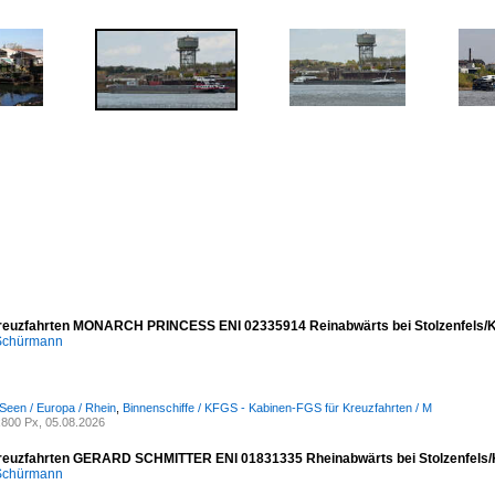
reuzfahrten MONARCH PRINCESS ENI 02335914 Reinabwärts bei Stolzenfels/K
 Schürmann
Seen / Europa / Rhein
,
Binnenschiffe / KFGS - Kabinen-FGS für Kreuzfahrten / M
800 Px, 05.08.2026
reuzfahrten GERARD SCHMITTER ENI 01831335 Rheinabwärts bei Stolzenfels/
 Schürmann