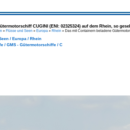
ütermotorschiff CUGINI (ENI: 02325324) auf dem Rhein, so gese
en
»
Flüsse und Seen
»
Europa
»
Rhein
»
Das mit Containern beladene Gütermotor
Seen / Europa / Rhein
e / GMS - Gütermotorschiffe / C