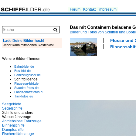
Forum
Kontakt
Impressum
Das mit Containern beladene G
Bilder und Fotos von Schiffen und Boot
Flüsse und 
Lade Deine Bilder hoch!
Jeder kann mitmachen, kostenlos!
Binnenschiff
Weitere Bilder-Themen:
Bahnbilder.de
Bus-bild.de
Fahrzeugbilder.de
Schiffbilder.de
Flugzeug-bild.de
Staedte-fotos.de
Landschaftsfotos.eu
Tier-fotos.eu
Seegebiete
Segelschiffe
Schiffe und andere
Wasserfahrzeuge
Antriebslose Fahrzeuge
Binnenschiffe
Dampfschiffe
Fischereifahrzeuge