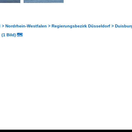
 > Nordrhein-Westfalen > Regierungsbezirk Düsseldorf > Duisbur
(1 Bild)
🗺