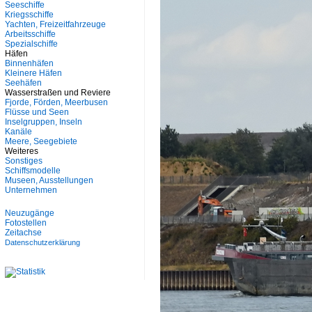
Seeschiffe
Kriegsschiffe
Yachten, Freizeitfahrzeuge
Arbeitsschiffe
Spezialschiffe
Häfen
Binnenhäfen
Kleinere Häfen
Seehäfen
Wasserstraßen und Reviere
Fjorde, Förden, Meerbusen
Flüsse und Seen
Inselgruppen, Inseln
Kanäle
Meere, Seegebiete
Weiteres
Sonstiges
Schiffsmodelle
Museen, Ausstellungen
Unternehmen
Neuzugänge
Fotostellen
Zeitachse
Datenschutzerklärung