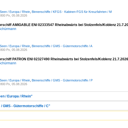
Seen / Europa / Rhein
,
Binnenschiffe / KFGS - Kabinen-FGS für Kreuzfahrten / M
800 Px, 05.08.2026
rschiff AMIGABLE ENI 02333547 Rheinabwärts bei Stolzenfels/Koblenz 21.7.2
 Schürmann
Seen / Europa / Rhein
,
Binnenschiffe / GMS - Gütermotorschiffe / A
800 Px, 05.08.2026
rschiff PATRON ENI 02327490 Rheinabwärts bei Stolzenfels/Koblenz 21.7.202
 Schürmann
Seen / Europa / Rhein
,
Binnenschiffe / GMS - Gütermotorschiffe / P
800 Px, 05.08.2026
en / Europa / Rhein"
 / GMS - Gütermotorschiffe / C"