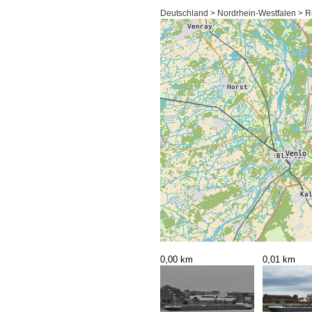
Deutschland > Nordrhein-Westfalen > R
0,00 km
0,01 km