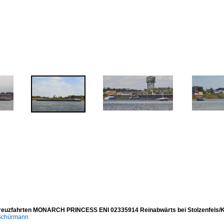
reuzfahrten MONARCH PRINCESS ENI 02335914 Reinabwärts bei Stolzenfels/K
 Schürmann