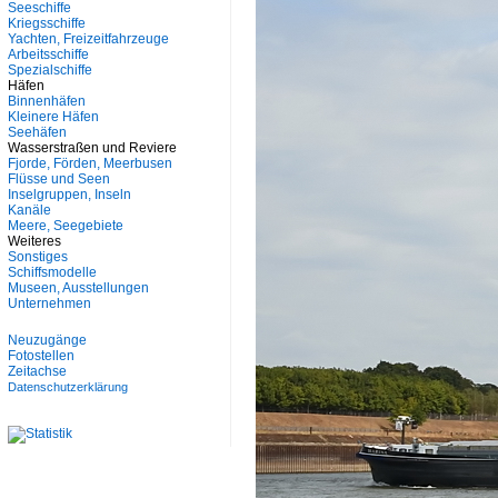
Seeschiffe
Kriegsschiffe
Yachten, Freizeitfahrzeuge
Arbeitsschiffe
Spezialschiffe
Häfen
Binnenhäfen
Kleinere Häfen
Seehäfen
Wasserstraßen und Reviere
Fjorde, Förden, Meerbusen
Flüsse und Seen
Inselgruppen, Inseln
Kanäle
Meere, Seegebiete
Weiteres
Sonstiges
Schiffsmodelle
Museen, Ausstellungen
Unternehmen
Neuzugänge
Fotostellen
Zeitachse
Datenschutzerklärung