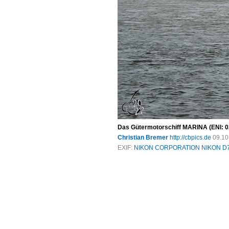
Das Gütermotorschiff MARINA (ENI: 0
Christian Bremer
http://cbpics.de
09.10
EXIF:
NIKON CORPORATION NIKON D