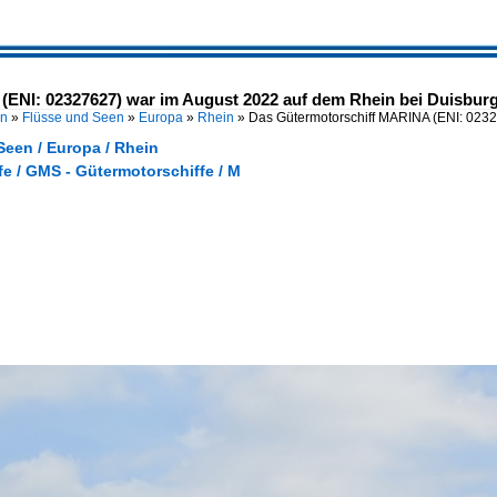
ENI: 02327627) war im August 2022 auf dem Rhein bei Duisburg
en
»
Flüsse und Seen
»
Europa
»
Rhein
»
Das Gütermotorschiff MARINA (ENI: 023
Seen / Europa / Rhein
e / GMS - Gütermotorschiffe / M