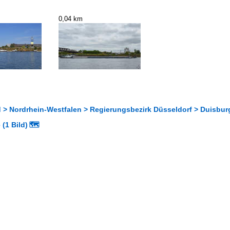
0,04 km
 > Nordrhein-Westfalen > Regierungsbezirk Düsseldorf > Duisbur
(1 Bild)
🗺