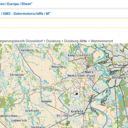
en / Europa / Rhein"
 / GMS - Gütermotorschiffe / M"
egierungsbezirk Düsseldorf > Duisburg > Duisburg-Mitte > Wanheimerort