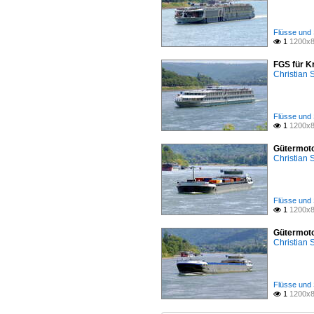
Flüsse und 
1
1200x8

FGS für K
Christian
Flüsse und 
1
1200x8

Gütermoto
Christian
Flüsse und 
1
1200x8

Gütermoto
Christian
Flüsse und 
1
1200x8
