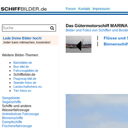
Forum
Kontakt
Impressum
Das Gütermotorschiff MARINA (
Bilder und Fotos von Schiffen und Boot
Flüsse und 
Lade Deine Bilder hoch!
Jeder kann mitmachen, kostenlos!
Binnenschiff
Weitere Bilder-Themen:
Bahnbilder.de
Bus-bild.de
Fahrzeugbilder.de
Schiffbilder.de
Flugzeug-bild.de
Staedte-fotos.de
Landschaftsfotos.eu
Tier-fotos.eu
Seegebiete
Segelschiffe
Schiffe und andere
Wasserfahrzeuge
Antriebslose Fahrzeuge
Binnenschiffe
Dampfschiffe
Fischereifahrzeuge