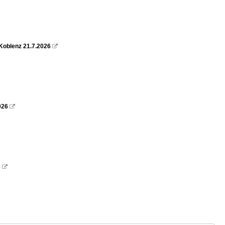
Koblenz 21.7.2026

026

6
