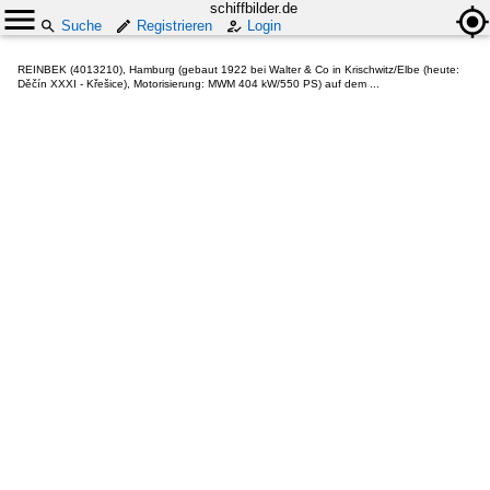
schiffbilder.de
Suche
Registrieren
Login
REINBEK (4013210), Hamburg (gebaut 1922 bei Walter & Co in Krischwitz/Elbe (heute:
Děčín XXXI - Křešice), Motorisierung: MWM 404 kW/550 PS) auf dem ...