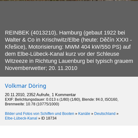
REINBEK (4013210), Hamburg (gebaut 1922 bei
Walter & Co in Krischwitz/Elbe (heute: Děčín XXXI -
Křešice), Motorisierung: MWM 404 kW/550 PS) auf
dem Elbe-Lübeck-Kanal kurz vor der Schleuse
Witzeeze in Richtung Lauenburg bei typisch grauem
Novemberwetter; 20.
11.2010
Volkmar Döring
20.11.2010, 2352 Aufrufe, 1 Kommentar
EXIF: Belichtungsdauer: 0.013 s (1/80) (1/80), Blende: f/4.0, ISO160,
Brennweite: 10.78 (10775/1000)
Bilder und Fotos von Schiffen und Booten
»
Kanäle
»
Deutschland
»
Elbe-Lübeck-Kanal
»
ID 18734