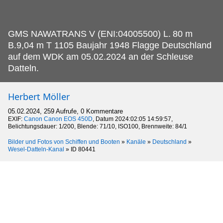
GMS NAWATRANS V (ENI:04005500) L.
80 m
B.9,04 m T 1105 Baujahr 1948 Flagge Deutschland
auf dem WDK am 05.02.2024 an der Schleuse
Datteln.
Herbert Möller
05.02.2024, 259 Aufrufe, 0 Kommentare
EXIF:
Canon Canon EOS 450D
, Datum 2024:02:05 14:59:57,
Belichtungsdauer: 1/200, Blende: 71/10, ISO100, Brennweite: 84/1
Bilder und Fotos von Schiffen und Booten
»
Kanäle
»
Deutschland
»
Wesel-Datteln-Kanal
»
ID 80441