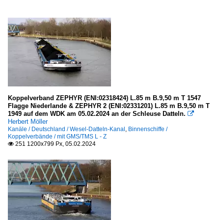
Koppelverband ZEPHYR (ENI:02318424) L.85 m B.9,50 m T 1547
Flagge Niederlande & ZEPHYR 2 (ENI:02331201) L.85 m B.9,50 m T
1949 auf dem WDK am 05.02.2024 an der Schleuse Datteln.

Herbert Möller
Kanäle / Deutschland / Wesel-Datteln-Kanal
,
Binnenschiffe /
Koppelverbände / mit GMS/TMS L - Z
251 1200x799 Px, 05.02.2024
