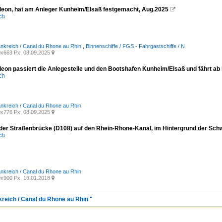
eon, hat am Anleger Kunheim/Elsaß festgemacht, Aug.2025

ich
ankreich / Canal du Rhone au Rhin
,
Binnenschiffe / FGS - Fahrgastschiffe / N
x663 Px, 08.09.2025

eon passiert die Anlegestelle und den Bootshafen Kunheim/Elsaß und fährt ab 
ich
ankreich / Canal du Rhone au Rhin
x776 Px, 08.09.2025

 der Straßenbrücke (D108) auf den Rhein-Rhone-Kanal, im Hintergrund der Schw
ich
ankreich / Canal du Rhone au Rhin
x900 Px, 16.01.2018

kreich / Canal du Rhone au Rhin "