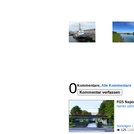
0
Kommentare,
Alle Kommentare
Kommentar verfassen
FGS Napol
rainer ullr
Sonstiges /
125
1200
