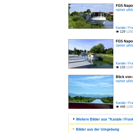
FGS Napol
rainer ullr
Kanäle / Fr
129
1200

FGS Napol
rainer ullr
Kanäle / Fr
133
1200

Blick von
rainer ullr
Kanäle / Fr
448
1200

Weitere Bilder aus "Kanäle / Fran
Bilder aus der Umgebung