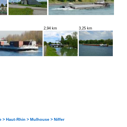
2,94 km
3,25 km
e > Haut-Rhin > Mulhouse > Niffer