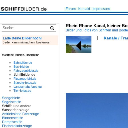
Forum
Kontakt
Impressum
Rhein-Rhone-Kanal, kleiner Boo
Bilder und Fotos von Schiffen und Boot
Kanäle / Fra
Lade Deine Bilder hoch!
Jeder kann mitmachen, kostenlos!
Weitere Bilder-Themen:
Bahnbilder.de
Bus-bild.de
Fahrzeugbilder.de
Schiffbilder.de
Flugzeug-bild.de
Staedte-fotos.de
Landschaftsfotos.eu
Tier-fotos.eu
Seegebiete
Segelschiffe
Schiffe und andere
Wasserfahrzeuge
Antriebslose Fahrzeuge
Binnenschiffe
Dampfschiffe
Fischereifahrzeuge