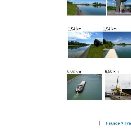
1,54 km
1,54 km
6,02 km
6,50 km
France > Fra