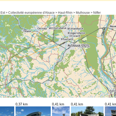
Est > Collectivité européenne d'Alsace > Haut-Rhin > Mulhouse > Niffer
0,37 km
0,41 km
0,41 km
0,41 k