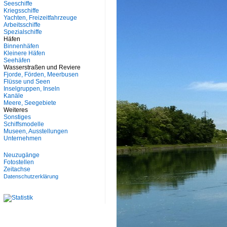
Seeschiffe
Kriegsschiffe
Yachten, Freizeitfahrzeuge
Arbeitsschiffe
Spezialschiffe
Häfen
Binnenhäfen
Kleinere Häfen
Seehäfen
Wasserstraßen und Reviere
Fjorde, Förden, Meerbusen
Flüsse und Seen
Inselgruppen, Inseln
Kanäle
Meere, Seegebiete
Weiteres
Sonstiges
Schiffsmodelle
Museen, Ausstellungen
Unternehmen
Neuzugänge
Fotostellen
Zeitachse
Datenschutzerklärung