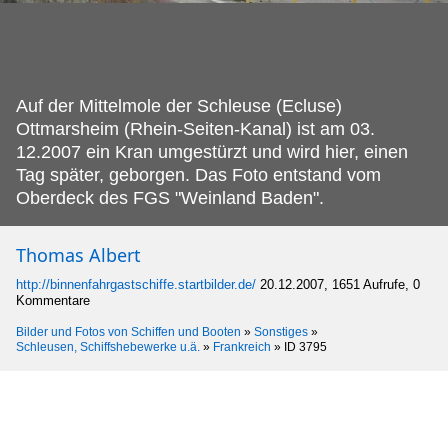
Auf der Mittelmole der Schleuse (Ecluse)
Ottmarsheim (Rhein-Seiten-Kanal) ist am 03.
12.2007 ein Kran umgestürzt und wird hier, einen
Tag später, geborgen. Das Foto entstand vom
Oberdeck des FGS "Weinland Baden".
Thomas Albert
http://binnenfahrgastschiffe.startbilder.de/
20.12.2007, 1651 Aufrufe, 0
Kommentare
Bilder und Fotos von Schiffen und Booten
»
Sonstiges
»
Schleusen, Schiffshebewerke u.ä.
»
Frankreich
»
ID 3795