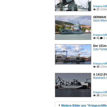
Kriegsschiff
17
1600x

GERMAN WA
Gerd Wies
Kriegsschiff
41
1

 1
Der 101m 
Udo Fürst
Kriegsschiff
48
1200x

A 1412 (F
Reinhard 
Kriegsschiff
38
1280x

Weitere Bilder aus "Kriegsschiffe 