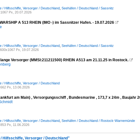
e / Hilfsschiffe, Versorger / Deutschland
,
Seehäfen / Deutschland / Sassnitz
1067 Px, 20.07.2026
RSHIP A 513 RHEIN (IMO -) im Sassnitzer Hafen. - 19.07.2026

e
e / Hilfsschiffe, Versorger / Deutschland
,
Seehäfen / Deutschland / Sassnitz
600x1067 Px, 19.07.2026
lange Versorger (MMSI:211211500) RHEIN A513 am 21.11.25 in Rostock.

enberg
e / Hilfsschiffe, Versorger / Deutschland
662 Px, 13.06.2026
rankfurt am Main) , Versorgungsschiff , Bundesmarine , 173,7 x 24m , Baujahr
Schmidt
e / Hilfsschiffe, Versorger / Deutschland
,
Seehäfen / Deutschland / Rostock-Warnemünde
853 Px, 11.06.2026
/ Hilfsschiffe, Versorger / Deutschland"