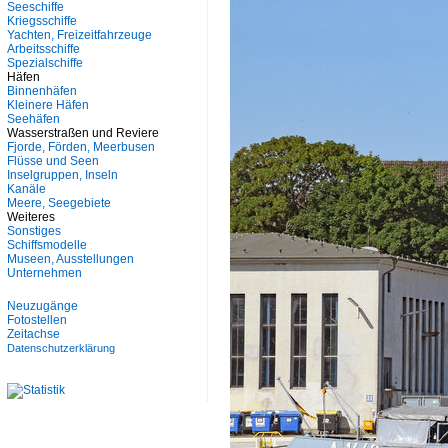
Seeschiffe
Kriegsschiffe
Yachten, Freizeitfahrzeuge
Arbeitsschiffe
Spezialschiffe
Häfen
Binnenhäfen
Kleinere Häfen
Seehäfen
Wasserstraßen und Reviere
Fjorde, Förden, Meerbusen
Flüsse und Seen
Inselgruppen, Inseln
Kanäle
Meere, Seegebiete
Weiteres
Sonstiges
Schiffsmodelle
Museen, Ausstellungen
Unternehmen
Neuzugänge
Fotostellen
Zeitachse
Datenschutzerklärung