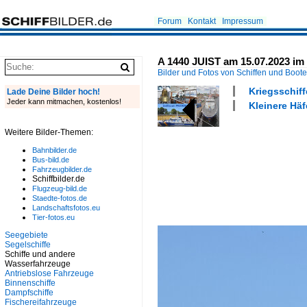
Forum
Kontakt
Impressum
A 1440 JUIST am 15.07.2023 im 
Bilder und Fotos von Schiffen und Boot
Kriegsschiff
Lade Deine Bilder hoch!
Jeder kann mitmachen, kostenlos!
Kleinere Häf
Weitere Bilder-Themen:
Bahnbilder.de
Bus-bild.de
Fahrzeugbilder.de
Schiffbilder.de
Flugzeug-bild.de
Staedte-fotos.de
Landschaftsfotos.eu
Tier-fotos.eu
Seegebiete
Segelschiffe
Schiffe und andere
Wasserfahrzeuge
Antriebslose Fahrzeuge
Binnenschiffe
Dampfschiffe
Fischereifahrzeuge