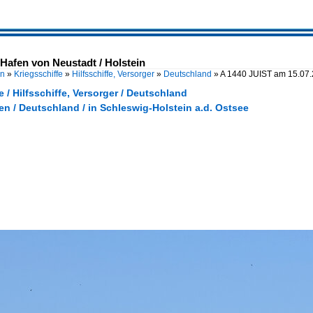
Hafen von Neustadt / Holstein
en
»
Kriegsschiffe
»
Hilfsschiffe, Versorger
»
Deutschland
»
A 1440 JUIST am 15.07
e / Hilfsschiffe, Versorger / Deutschland
en / Deutschland / in Schleswig-Holstein a.d. Ostsee