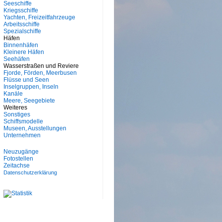
Seeschiffe
Kriegsschiffe
Yachten, Freizeitfahrzeuge
Arbeitsschiffe
Spezialschiffe
Häfen
Binnenhäfen
Kleinere Häfen
Seehäfen
Wasserstraßen und Reviere
Fjorde, Förden, Meerbusen
Flüsse und Seen
Inselgruppen, Inseln
Kanäle
Meere, Seegebiete
Weiteres
Sonstiges
Schiffsmodelle
Museen, Ausstellungen
Unternehmen
Neuzugänge
Fotostellen
Zeitachse
Datenschutzerklärung