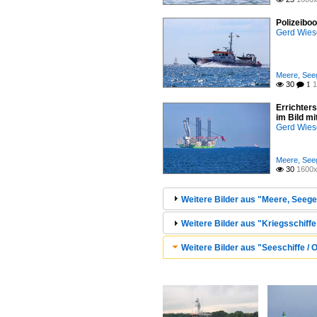
Polizeibo
Gerd Wies
Meere, Seeg
30
1

 1
Errichter
im Bild m
Gerd Wies
Meere, Seeg
30
1600x

Weitere Bilder aus "Meere, Seege
Weitere Bilder aus "Kriegsschiffe 
Weitere Bilder aus "Seeschiffe / 