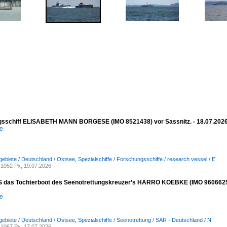
sschiff ELISABETH MANN BORGESE (IMO 8521438) vor Sassnitz. - 18.07.202
e
ebiete / Deutschland / Ostsee
,
Spezialschiffe / Forschungsschiffe / research vessel / E
1052 Px, 19.07.2026
das Tochterboot des Seenotrettungskreuzer’s HARRO KOEBKE (IMO 9606625) vor
e
ebiete / Deutschland / Ostsee
,
Spezialschiffe / Seenotrettung / SAR - Deutschland / N
1067 Px, 17.07.2026