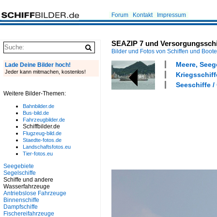
Forum
Kontakt
Impressum
SEAZIP 7 und Versorgungsschi
Bilder und Fotos von Schiffen und Boot
Meere, Seeg
Lade Deine Bilder hoch!
Jeder kann mitmachen, kostenlos!
Kriegsschiff
Seeschiffe /
Weitere Bilder-Themen:
Bahnbilder.de
Bus-bild.de
Fahrzeugbilder.de
Schiffbilder.de
Flugzeug-bild.de
Staedte-fotos.de
Landschaftsfotos.eu
Tier-fotos.eu
Seegebiete
Segelschiffe
Schiffe und andere
Wasserfahrzeuge
Antriebslose Fahrzeuge
Binnenschiffe
Dampfschiffe
Fischereifahrzeuge