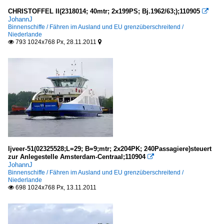
CHRISTOFFEL II(2318014; 40mtr; 2x199PS; Bj.1962/63;);110905

JohannJ
Binnenschiffe / Fähren im Ausland und EU grenzüberschreitend /
Niederlande
793 1024x768 Px, 28.11.2011


Ijveer-51(02325528;L=29; B=9;mtr; 2x204PK; 240Passagiere)steuert
zur Anlegestelle Amsterdam-Centraal;110904

JohannJ
Binnenschiffe / Fähren im Ausland und EU grenzüberschreitend /
Niederlande
698 1024x768 Px, 13.11.2011
