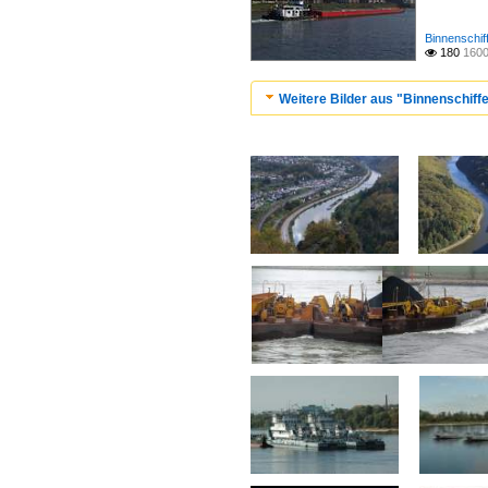
Binnenschif
180
1600

Weitere Bilder aus "Binnenschiff