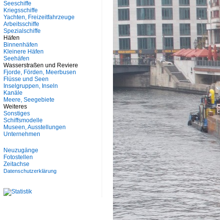
Seeschiffe
Kriegsschiffe
Yachten, Freizeitfahrzeuge
Arbeitsschiffe
Spezialschiffe
Häfen
Binnenhäfen
Kleinere Häfen
Seehäfen
Wasserstraßen und Reviere
Fjorde, Förden, Meerbusen
Flüsse und Seen
Inselgruppen, Inseln
Kanäle
Meere, Seegebiete
Weiteres
Sonstiges
Schiffsmodelle
Museen, Ausstellungen
Unternehmen
Neuzugänge
Fotostellen
Zeitachse
Datenschutzerklärung