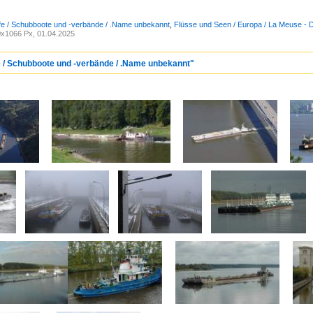
fe / Schubboote und -verbände / .Name unbekannt
,
Flüsse und Seen / Europa / La Meuse - 
x1066 Px, 01.04.2025
e / Schubboote und -verbände / .Name unbekannt"