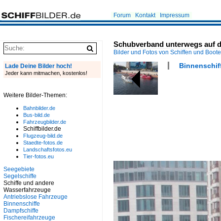
Forum
Kontakt
Impressum
Schubverband unterwegs auf de
Bilder und Fotos von Schiffen und Boot
Binnenschif
Lade Deine Bilder hoch!
Jeder kann mitmachen, kostenlos!
Weitere Bilder-Themen:
Bahnbilder.de
Bus-bild.de
Fahrzeugbilder.de
Schiffbilder.de
Flugzeug-bild.de
Staedte-fotos.de
Landschaftsfotos.eu
Tier-fotos.eu
Seegebiete
Segelschiffe
Schiffe und andere
Wasserfahrzeuge
Antriebslose Fahrzeuge
Binnenschiffe
Dampfschiffe
Fischereifahrzeuge