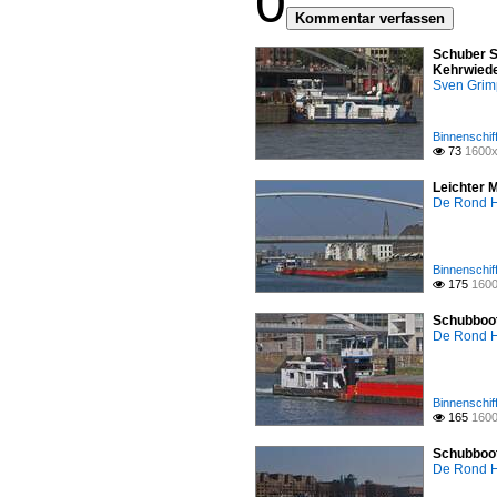
0
Kommentar verfassen
Schuber S
Kehrwiede
Sven Gri
Binnenschif
73
1600x

Leichter 
De Rond H
Binnenschif
175
1600

Schubboot
De Rond H
Binnenschif
165
1600

Schubboot
De Rond H