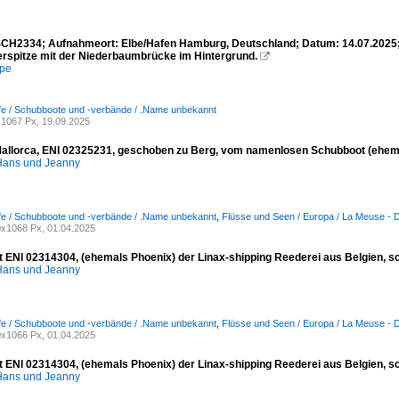
CH2334; Aufnahmeort: Elbe/Hafen Hamburg, Deutschland; Datum: 14.07.2025; I
rspitze mit der Niederbaumbrücke im Hintergrund.

mpe
fe / Schubboote und -verbände / .Name unbekannt
1067 Px, 19.09.2025
Mallorca, ENI 02325231, geschoben zu Berg, vom namenlosen Schubboot (ehemal
ans und Jeanny
fe / Schubboote und -verbände / .Name unbekannt
,
Flüsse und Seen / Europa / La Meuse - 
x1068 Px, 01.04.2025
 ENI 02314304, (ehemals Phoenix) der Linax-shipping Reederei aus Belgien, sch
ans und Jeanny
fe / Schubboote und -verbände / .Name unbekannt
,
Flüsse und Seen / Europa / La Meuse - 
x1066 Px, 01.04.2025
 ENI 02314304, (ehemals Phoenix) der Linax-shipping Reederei aus Belgien, sch
ans und Jeanny