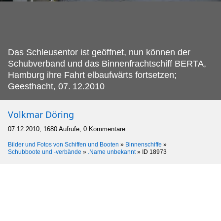
Das Schleusentor ist geöffnet, nun können der
Schubverband und das Binnenfrachtschiff BERTA,
Hamburg ihre Fahrt elbaufwärts fortsetzen;
Geesthacht, 07.
12.2010
Volkmar Döring
07.12.2010, 1680 Aufrufe, 0 Kommentare
Bilder und Fotos von Schiffen und Booten
»
Binnenschiffe
»
Schubboote und -verbände
»
.Name unbekannt
»
ID 18973