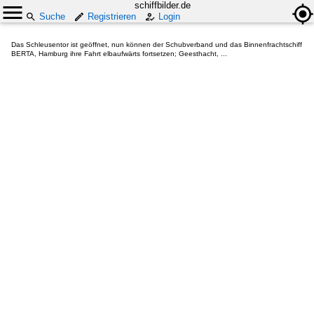
schiffbilder.de
Suche
Registrieren
Login
Das Schleusentor ist geöffnet, nun können der Schubverband und das Binnenfrachtschiff
BERTA, Hamburg ihre Fahrt elbaufwärts fortsetzen; Geesthacht, ...