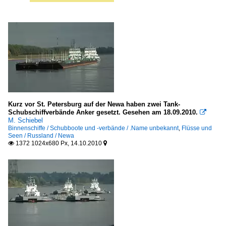
Kurz vor St. Petersburg auf der Newa haben zwei Tank-
Schubschiffverbände Anker gesetzt. Gesehen am 18.09.2010.

M. Schiebel
Binnenschiffe / Schubboote und -verbände / .Name unbekannt
,
Flüsse und
Seen / Russland / Newa
1372 1024x680 Px, 14.10.2010

