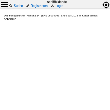
schiffbilder.de
Suche
Registrieren
Login
Das Fahrgastschiff "Flandria 24" (ENI: 06004063) Ende Juli 2018 im Kattendijkdok
Antwerpen