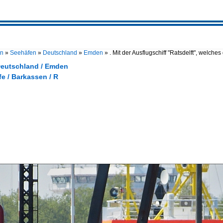
en
»
Seehäfen
»
Deutschland
»
Emden
»
. Mit der Ausflugschiff "Ratsdelft", welche
Deutschland / Emden
fe / Barkassen / R