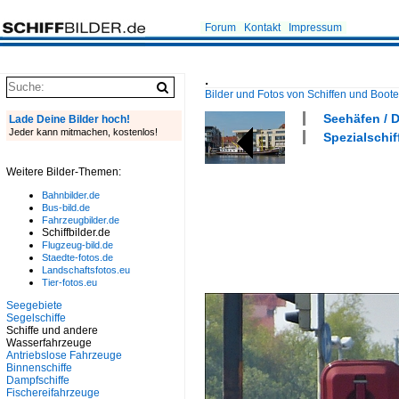
Forum
Kontakt
Impressum
.
Bilder und Fotos von Schiffen und Boot
Seehäfen / 
Lade Deine Bilder hoch!
Jeder kann mitmachen, kostenlos!
Spezialschif
Weitere Bilder-Themen:
Bahnbilder.de
Bus-bild.de
Fahrzeugbilder.de
Schiffbilder.de
Flugzeug-bild.de
Staedte-fotos.de
Landschaftsfotos.eu
Tier-fotos.eu
Seegebiete
Segelschiffe
Schiffe und andere
Wasserfahrzeuge
Antriebslose Fahrzeuge
Binnenschiffe
Dampfschiffe
Fischereifahrzeuge