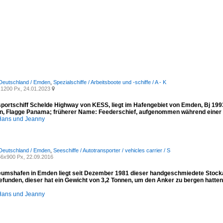
 Deutschland / Emden
,
Spezialschiffe / Arbeitsboote und -schiffe / A - K
1200 Px, 24.01.2023

sportschiff Schelde Highway von KESS, liegt im Hafengebiet von Emden, Bj 1993
, Flagge Panama; früherer Name: Feederschief, aufgenommen während einer 
ans und Jeanny
 Deutschland / Emden
,
Seeschiffe / Autotransporter / vehicles carrier / S
6x900 Px, 22.09.2016
umshafen in Emden liegt seit Dezember 1981 dieser handgeschmiedete Stocka
funden, dieser hat ein Gewicht von 3,2 Tonnen, um den Anker zu bergen hatten
ans und Jeanny