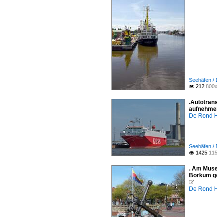
Seehäfen /
212
800x

.Autotran
aufnehmen
De Rond H
Seehäfen /
1425
115

. Am Muse
Borkum ge

De Rond H