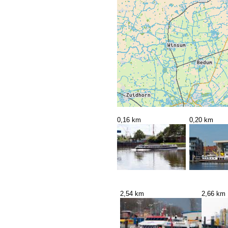
0,16 km
0,20 km
2,54 km
2,66 km