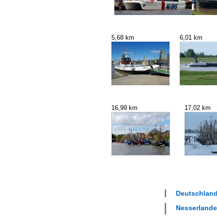
5,68 km
6,01 km
16,99 km
17,02 km
Deutschland
Nesserlander