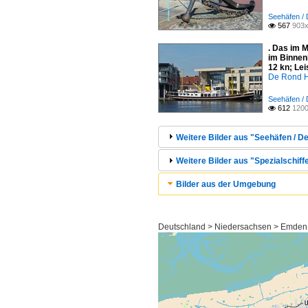
Seehäfen /
567
903x

. Das im 
im Binnen
12 kn; Lei
De Rond H
Seehäfen /
612
1200

Weitere Bilder aus "Seehäfen / D
Weitere Bilder aus "Spezialschiff
Bilder aus der Umgebung
Deutschland > Niedersachsen > Emde