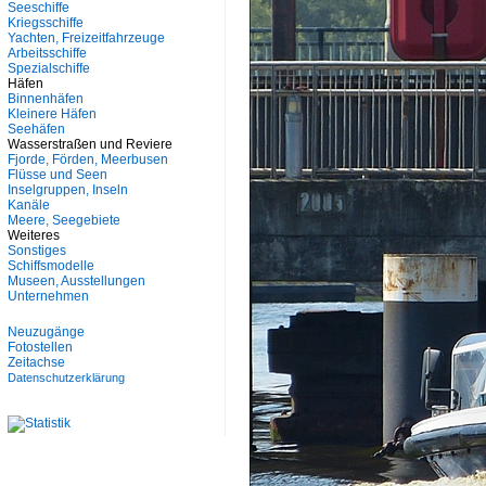
Seeschiffe
Kriegsschiffe
Yachten, Freizeitfahrzeuge
Arbeitsschiffe
Spezialschiffe
Häfen
Binnenhäfen
Kleinere Häfen
Seehäfen
Wasserstraßen und Reviere
Fjorde, Förden, Meerbusen
Flüsse und Seen
Inselgruppen, Inseln
Kanäle
Meere, Seegebiete
Weiteres
Sonstiges
Schiffsmodelle
Museen, Ausstellungen
Unternehmen
Neuzugänge
Fotostellen
Zeitachse
Datenschutzerklärung