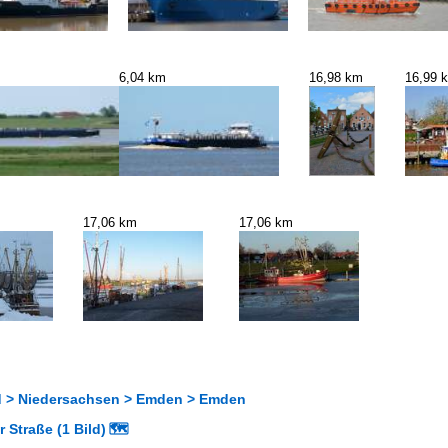
6,04 km
16,98 km
16,99 
17,06 km
17,06 km
 > Niedersachsen > Emden > Emden
 Straße (1 Bild)
🗺