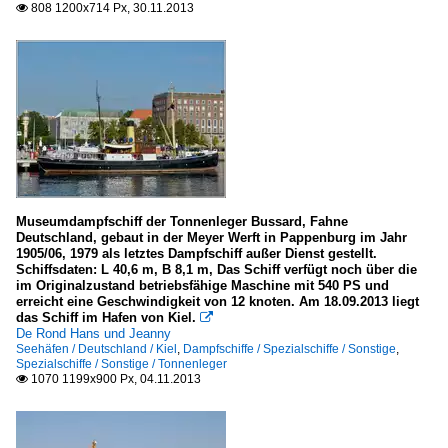
808 1200x714 Px, 30.11.2013

Museumdampfschiff der Tonnenleger Bussard, Fahne
Deutschland, gebaut in der Meyer Werft in Pappenburg im Jahr
1905/06, 1979 als letztes Dampfschiff außer Dienst gestellt.
Schiffsdaten: L 40,6 m, B 8,1 m, Das Schiff verfügt noch über die
im Originalzustand betriebsfähige Maschine mit 540 PS und
erreicht eine Geschwindigkeit von 12 knoten. Am 18.09.2013 liegt
das Schiff im Hafen von Kiel.

De Rond Hans und Jeanny
Seehäfen / Deutschland / Kiel
,
Dampfschiffe / Spezialschiffe / Sonstige
,
Spezialschiffe / Sonstige / Tonnenleger
1070 1199x900 Px, 04.11.2013
