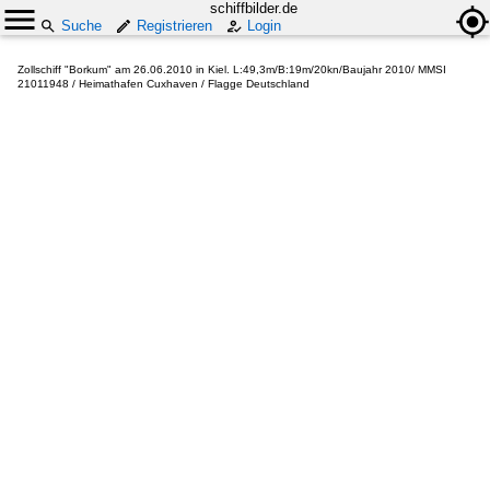
schiffbilder.de
Suche
Registrieren
Login
Zollschiff "Borkum" am 26.06.2010 in Kiel. L:49,3m/B:19m/20kn/Baujahr 2010/ MMSI
21011948 / Heimathafen Cuxhaven / Flagge Deutschland