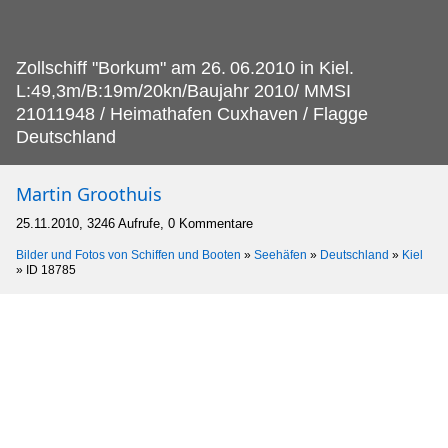
Zollschiff "Borkum" am 26.
06.2010 in Kiel.
L:49,3m/B:19m/20kn/Baujahr 2010/ MMSI
21011948 / Heimathafen Cuxhaven / Flagge
Deutschland
Martin Groothuis
25.11.2010, 3246 Aufrufe, 0 Kommentare
Bilder und Fotos von Schiffen und Booten
»
Seehäfen
»
Deutschland
»
Kiel
»
ID 18785