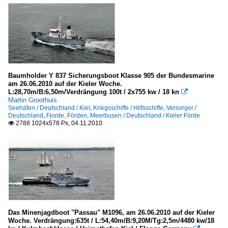
Baumholder Y 837 Sicherungsboot Klasse 905 der Bundesmarine
am 26.06.2010 auf der Kieler Woche.
L:28,70m/B:6,50m/Verdrängung 100t / 2x755 kw / 18 kn

Martin Groothuis
Seehäfen / Deutschland / Kiel
,
Kriegsschiffe / Hilfsschiffe, Versorger /
Deutschland
,
Fjorde, Förden, Meerbusen / Deutschland / Kieler Förde
2788 1024x578 Px, 04.11.2010

Das Minenjagdboot "Passau" M1096, am 26.06.2010 auf der Kieler
Woche. Verdrängung:635t / L:54,40m/B:9,20M/Tg:2,5m/4480 kw/18