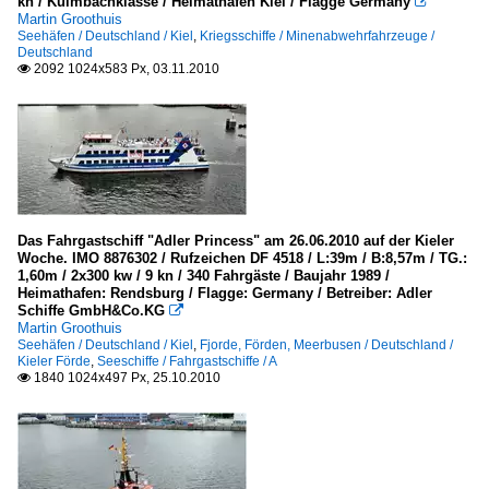
kn / Kulmbachklasse / Heimathafen Kiel / Flagge Germany

Martin Groothuis
Seehäfen / Deutschland / Kiel
,
Kriegsschiffe / Minenabwehrfahrzeuge /
Deutschland
2092 1024x583 Px, 03.11.2010

Das Fahrgastschiff "Adler Princess" am 26.06.2010 auf der Kieler
Woche. IMO 8876302 / Rufzeichen DF 4518 / L:39m / B:8,57m / TG.:
1,60m / 2x300 kw / 9 kn / 340 Fahrgäste / Baujahr 1989 /
Heimathafen: Rendsburg / Flagge: Germany / Betreiber: Adler
Schiffe GmbH&Co.KG

Martin Groothuis
Seehäfen / Deutschland / Kiel
,
Fjorde, Förden, Meerbusen / Deutschland /
Kieler Förde
,
Seeschiffe / Fahrgastschiffe / A
1840 1024x497 Px, 25.10.2010
