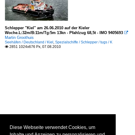
Schlepper "Kiel" am 26.06.2010 auf der Kieler
Woche.L:32m/B:11m/Tg:5m 13kn - Pfahlzug 68,5t - IMO 9405693

Martin Groothuis
Seehäfen / Deutschland / Kiel
,
Spezialschiffe / Schlepper / tugs / K
2851 1024x676 Px, 07.08.2010

Diese Webseite verwendet Cookies, um
Inhalte und Anzeigen zu personalisieren und