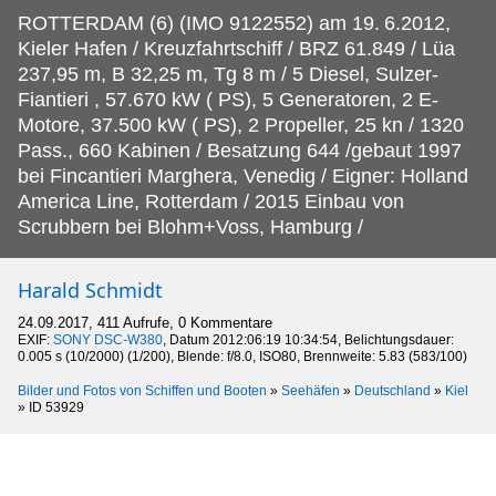
ROTTERDAM (6) (IMO 9122552) am 19.
6.2012,
Kieler Hafen / Kreuzfahrtschiff / BRZ 61.849 / Lüa
237,95 m, B 32,25 m, Tg 8 m / 5 Diesel, Sulzer-
Fiantieri , 57.670 kW ( PS), 5 Generatoren, 2 E-
Motore, 37.500 kW ( PS), 2 Propeller, 25 kn / 1320
Pass., 660 Kabinen / Besatzung 644 /gebaut 1997
bei Fincantieri Marghera, Venedig / Eigner: Holland
America Line, Rotterdam / 2015 Einbau von
Scrubbern bei Blohm+Voss, Hamburg /
Harald Schmidt
24.09.2017, 411 Aufrufe, 0 Kommentare
EXIF:
SONY DSC-W380
, Datum 2012:06:19 10:34:54, Belichtungsdauer:
0.005 s (10/2000) (1/200), Blende: f/8.0, ISO80, Brennweite: 5.83 (583/100)
Bilder und Fotos von Schiffen und Booten
»
Seehäfen
»
Deutschland
»
Kiel
»
ID 53929