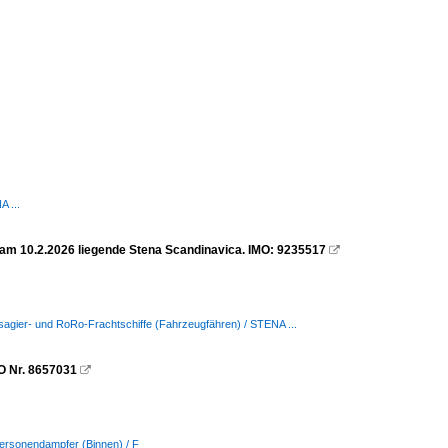
 ...
 am 10.2.2026 liegende Stena Scandinavica. IMO: 9235517

sagier- und RoRo-Frachtschiffe (Fahrzeugfähren) / STENA ...
O Nr. 8657031

Personendampfer (Binnen) / F