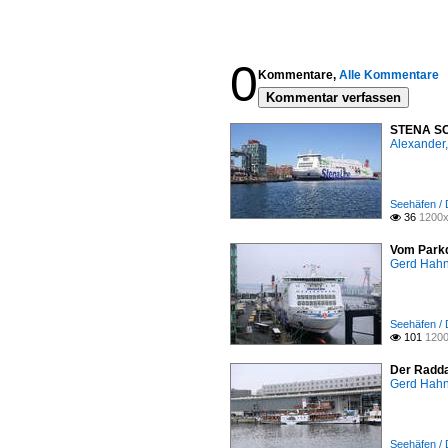
0
Kommentare,
Alle Kommentare
Kommentar verfassen
STENA SCA
Alexander,
Seehäfen / 
36
1200x

Vom Parkd
Gerd Hah
Seehäfen / 
101
1200

Der Radda
Gerd Hah
Seehäfen / 