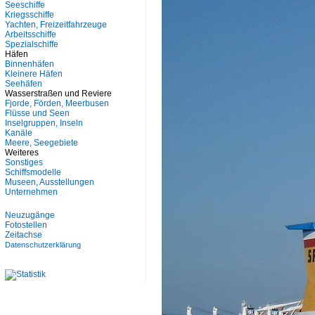
Seeschiffe
Kriegsschiffe
Yachten, Freizeitfahrzeuge
Arbeitsschiffe
Spezialschiffe
Häfen
Binnenhäfen
Kleinere Häfen
Seehäfen
Wasserstraßen und Reviere
Fjorde, Förden, Meerbusen
Flüsse und Seen
Inselgruppen, Inseln
Kanäle
Meere, Seegebiete
Weiteres
Sonstiges
Schiffsmodelle
Museen, Ausstellungen
Unternehmen
Neuzugänge
Fotostellen
Zeitachse
Datenschutzerklärung