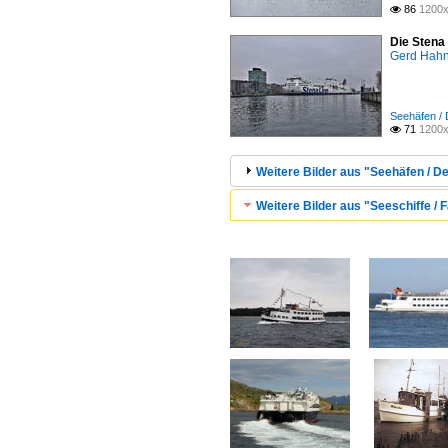
86
1200x

Die Stena
Gerd Hah
Seehäfen / 
71
1200x

Weitere Bilder aus "Seehäfen / De
Weitere Bilder aus "Seeschiffe / F