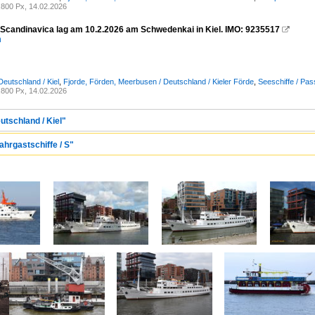
800 Px, 14.02.2026
 Scandinavica lag am 10.2.2026 am Schwedenkai in Kiel. IMO: 9235517

n
Deutschland / Kiel
,
Fjorde, Förden, Meerbusen / Deutschland / Kieler Förde
,
Seeschiffe / Pas
800 Px, 14.02.2026
utschland / Kiel"
ahrgastschiffe / S"