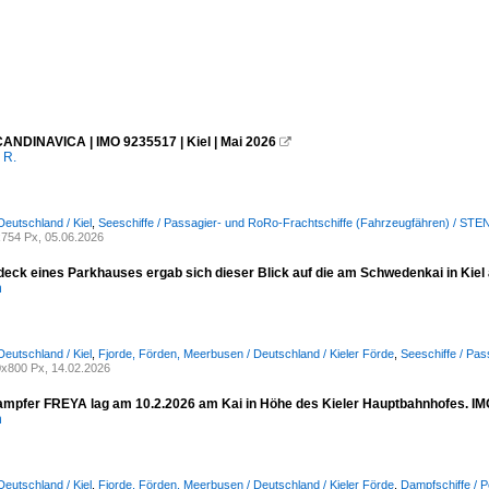
NDINAVICA | IMO 9235517 | Kiel | Mai 2026

 R.
Deutschland / Kiel
,
Seeschiffe / Passagier- und RoRo-Frachtschiffe (Fahrzeugfähren) / STENA
754 Px, 05.06.2026
eck eines Parkhauses ergab sich dieser Blick auf die am Schwedenkai in Kiel
n
Deutschland / Kiel
,
Fjorde, Förden, Meerbusen / Deutschland / Kieler Förde
,
Seeschiffe / Pas
x800 Px, 14.02.2026
mpfer FREYA lag am 10.2.2026 am Kai in Höhe des Kieler Hauptbahnhofes. IM
n
Deutschland / Kiel
,
Fjorde, Förden, Meerbusen / Deutschland / Kieler Förde
,
Dampfschiffe / 