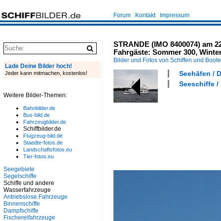
Forum
Kontakt
Impressum
STRANDE (IMO 8400074) am 22.6.
Fahrgäste: Sommer 300, Winter
Bilder und Fotos von Schiffen und Boot
Lade Deine Bilder hoch!
Seehäfen / D
Jeder kann mitmachen, kostenlos!
Seeschiffe /
Weitere Bilder-Themen:
Bahnbilder.de
Bus-bild.de
Fahrzeugbilder.de
Schiffbilder.de
Flugzeug-bild.de
Staedte-fotos.de
Landschaftsfotos.eu
Tier-fotos.eu
Seegebiete
Segelschiffe
Schiffe und andere
Wasserfahrzeuge
Antriebslose Fahrzeuge
Binnenschiffe
Dampfschiffe
Fischereifahrzeuge