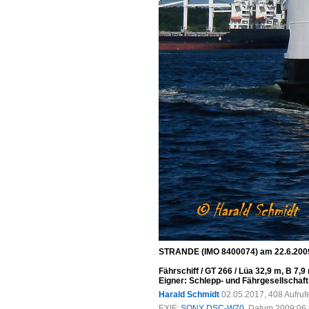
STRANDE (IMO 8400074) am 22.6.2009,
Fährschiff / GT 266 / Lüa 32,9 m, B 7,
Eigner: Schlepp- und Fährgesellschaft 
Harald Schmidt
02.05.2017, 408 Aufru
EXIF:
SONY DSC-W70
, Datum 2009:06:2