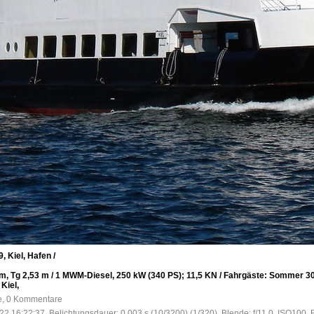
 Kiel, Hafen /
9 m, Tg 2,53 m / 1 MWM-Diesel, 250 kW (340 PS); 11,5 KN / Fahrgäste: Sommer 300
Kiel,
fe, 0 Kommentare
2 16:22:37, Belichtungsdauer: 0.003 s (10/3200) (1/320), Blende: f/11.0, ISO100, 