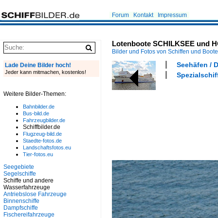
Forum
Kontakt
Impressum
Lotenboote SCHILKSEE und H
Bilder und Fotos von Schiffen und Boot
Seehäfen / 
Lade Deine Bilder hoch!
Jeder kann mitmachen, kostenlos!
Spezialschif
Weitere Bilder-Themen:
Bahnbilder.de
Bus-bild.de
Fahrzeugbilder.de
Schiffbilder.de
Flugzeug-bild.de
Staedte-fotos.de
Landschaftsfotos.eu
Tier-fotos.eu
Seegebiete
Segelschiffe
Schiffe und andere
Wasserfahrzeuge
Antriebslose Fahrzeuge
Binnenschiffe
Dampfschiffe
Fischereifahrzeuge