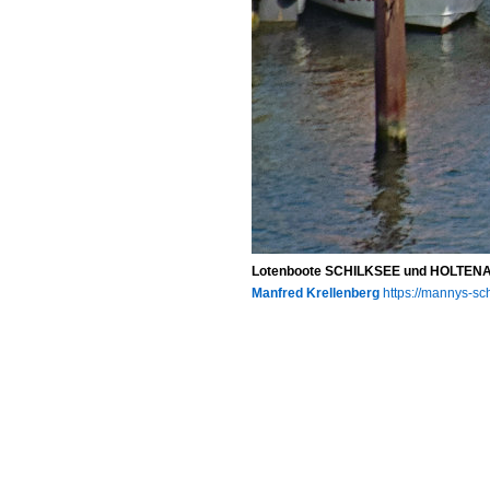
Lotenboote SCHILKSEE und HOLTENAU
Manfred Krellenberg
https://mannys-sch