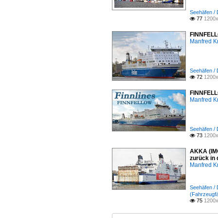
Seehäfen /
77
1200x

FINNFELLO
Manfred K
Seehäfen /
72
1200x

FINNFELLO
Manfred K
Seehäfen /
73
1200x

AKKA (IMO
zurück in
Manfred K
Seehäfen /
(Fahrzeugfä
75
1200x
