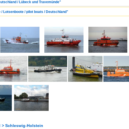
Deutschland / Lübeck und Travemünde"
 / Lotsenboote / pilot boats / Deutschland"
 > Schleswig-Holstein