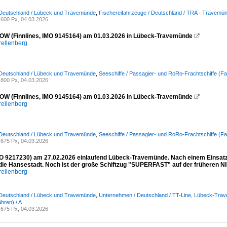
 Deutschland / Lübeck und Travemünde
,
Fischereifahrzeuge / Deutschland / TRA - Travemü
600 Px, 04.03.2026
W (Finnlines, IMO 9145164) am 01.03.2026 in Lübeck-Travemünde

rellenberg
 Deutschland / Lübeck und Travemünde
,
Seeschiffe / Passagier- und RoRo-Frachtschiffe (Fa
800 Px, 04.03.2026
W (Finnlines, IMO 9145164) am 01.03.2026 in Lübeck-Travemünde

rellenberg
 Deutschland / Lübeck und Travemünde
,
Seeschiffe / Passagier- und RoRo-Frachtschiffe (Fa
675 Px, 04.03.2026
 9217230) am 27.02.2026 einlaufend Lübeck-Travemünde. Nach einem Einsatz i
 die Hansestadt. Noch ist der große Schiftzug "SUPERFAST" auf der früheren
rellenberg
 Deutschland / Lübeck und Travemünde
,
Unternehmen / Deutschland / TT-Line, Lübeck-Tra
hren) / A
675 Px, 04.03.2026