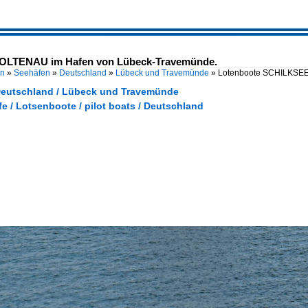
OLTENAU im Hafen von Lübeck-Travemünde.
en
»
Seehäfen
»
Deutschland
»
Lübeck und Travemünde
»
Lotenboote SCHILKSEE
Deutschland / Lübeck und Travemünde
fe / Lotsenboote / pilot boats / Deutschland