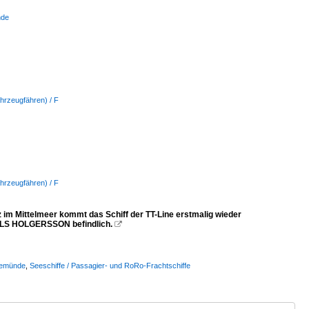
nde
hrzeugfähren) / F
hrzeugfähren) / F
m Mittelmeer kommt das Schiff der TT-Line erstmalig wieder
 NILS HOLGERSSON befindlich.

vemünde
,
Seeschiffe / Passagier- und RoRo-Frachtschiffe