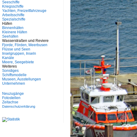
Seeschiffe
Kriegsschiffe
Yachten, Freizeitfahrzeuge
Arbeitsschiffe
Spezialschiffe
Häfen
Binnenhäfen
Kleinere Häfen
Seehäfen
Wasserstraßen und Reviere
Fjorde, Förden, Meerbusen
Flüsse und Seen
Inselgruppen, Inseln
Kanäle
Meere, Seegebiete
Weiteres
Sonstiges
Schiffsmodelle
Museen, Ausstellungen
Unternehmen
Neuzugänge
Fotostellen
Zeitachse
Datenschutzerklärung