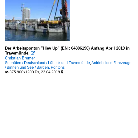
Der Arbeitsponton "Hiev Up" (ENI: 04806190) Anfang April 2019 in
Travemünde.

Christian Bremer
Seehäfen / Deutschland / Lübeck und Travemünde
,
Antriebslose Fahrzeuge
/ Binnen und See / Bargen, Pontons
375 900x1200 Px, 23.04.2019

