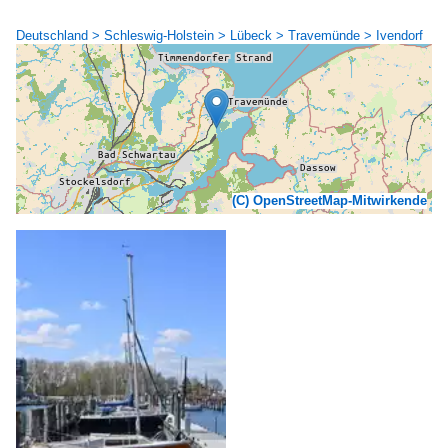
Deutschland > Schleswig-Holstein > Lübeck > Travemünde > Ivendorf
(C) OpenStreetMap-Mitwirkende