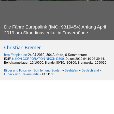
Die Fähre Europalink (IMO: 9319454) Anfang April
2019 am Skandinavienkai in Travemünde.
Christian Bremer
http://cbpics.de
24.04.2019, 364 Aufrufe, 0 Kommentare
EXIF:
NIKON CORPORATION NIKON D500
, Datum 2019:04:10 08:39:44,
Belichtungsdauer: 10/10000, Blende: 80/10, ISO800, Brennweite: 1550/10
Bilder und Fotos von Schiffen und Booten
»
Seehäfen
»
Deutschland
»
Lübeck und Travemünde
»
ID 61136