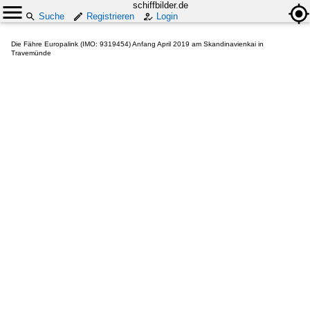
schiffbilder.de
Suche
Registrieren
Login
Die Fähre Europalink (IMO: 9319454) Anfang April 2019 am Skandinavienkai in
Travemünde