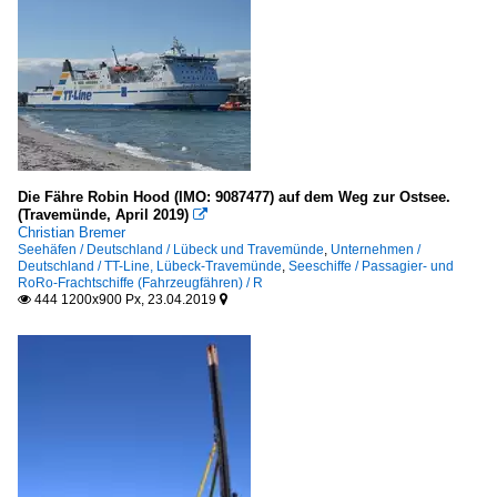
Die Fähre Robin Hood (IMO: 9087477) auf dem Weg zur Ostsee.
(Travemünde, April 2019)

Christian Bremer
Seehäfen / Deutschland / Lübeck und Travemünde
,
Unternehmen /
Deutschland / TT-Line, Lübeck-Travemünde
,
Seeschiffe / Passagier- und
RoRo-Frachtschiffe (Fahrzeugfähren) / R
444 1200x900 Px, 23.04.2019

