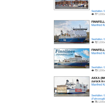
Seehäfen /
77
1200x

FINNFELLO
Manfred K
Seehäfen /
72
1200x

FINNFELLO
Manfred K
Seehäfen /
73
1200x

AKKA (IMO
zurück in
Manfred K
Seehäfen /
(Fahrzeugfä
75
1200x
