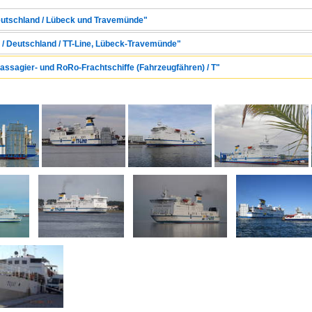
Deutschland / Lübeck und Travemünde"
 / Deutschland / TT-Line, Lübeck-Travemünde"
Passagier- und RoRo-Frachtschiffe (Fahrzeugfähren) / T"