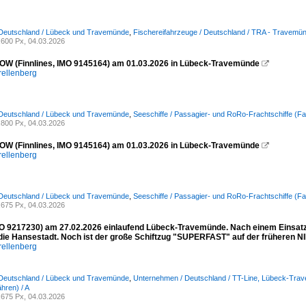
 Deutschland / Lübeck und Travemünde
,
Fischereifahrzeuge / Deutschland / TRA - Travemü
600 Px, 04.03.2026
W (Finnlines, IMO 9145164) am 01.03.2026 in Lübeck-Travemünde

rellenberg
 Deutschland / Lübeck und Travemünde
,
Seeschiffe / Passagier- und RoRo-Frachtschiffe (Fa
800 Px, 04.03.2026
W (Finnlines, IMO 9145164) am 01.03.2026 in Lübeck-Travemünde

rellenberg
 Deutschland / Lübeck und Travemünde
,
Seeschiffe / Passagier- und RoRo-Frachtschiffe (Fa
675 Px, 04.03.2026
 9217230) am 27.02.2026 einlaufend Lübeck-Travemünde. Nach einem Einsatz i
 die Hansestadt. Noch ist der große Schiftzug "SUPERFAST" auf der früheren
rellenberg
 Deutschland / Lübeck und Travemünde
,
Unternehmen / Deutschland / TT-Line, Lübeck-Tra
hren) / A
675 Px, 04.03.2026