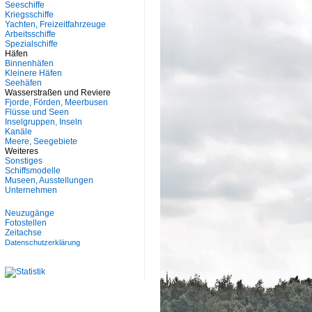
Seeschiffe
Kriegsschiffe
Yachten, Freizeitfahrzeuge
Arbeitsschiffe
Spezialschiffe
Häfen
Binnenhäfen
Kleinere Häfen
Seehäfen
Wasserstraßen und Reviere
Fjorde, Förden, Meerbusen
Flüsse und Seen
Inselgruppen, Inseln
Kanäle
Meere, Seegebiete
Weiteres
Sonstiges
Schiffsmodelle
Museen, Ausstellungen
Unternehmen
Neuzugänge
Fotostellen
Zeitachse
Datenschutzerklärung