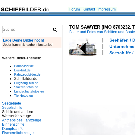
Forum
Kontakt
Impressum
TOM SAWYER (IMO 8703232, TT
Bilder und Fotos von Schiffen und Boot
Seehäfen / 
Lade Deine Bilder hoch!
Jeder kann mitmachen, kostenlos!
Unternehmen
Seeschiffe /
Weitere Bilder-Themen:
Bahnbilder.de
Bus-bild.de
Fahrzeugbilder.de
Schiffbilder.de
Flugzeug-bild.de
Staedte-fotos.de
Landschaftsfotos.eu
Tier-fotos.eu
Seegebiete
Segelschiffe
Schiffe und andere
Wasserfahrzeuge
Antriebslose Fahrzeuge
Binnenschiffe
Dampfschiffe
Fischereifahrzeuge