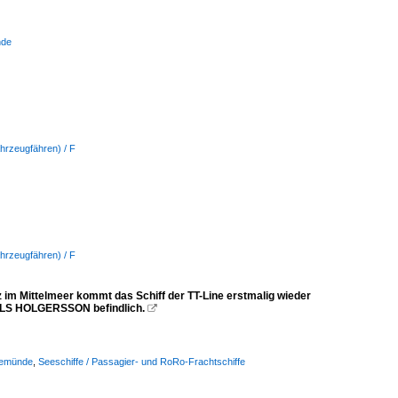
nde
hrzeugfähren) / F
hrzeugfähren) / F
m Mittelmeer kommt das Schiff der TT-Line erstmalig wieder
 NILS HOLGERSSON befindlich.

vemünde
,
Seeschiffe / Passagier- und RoRo-Frachtschiffe