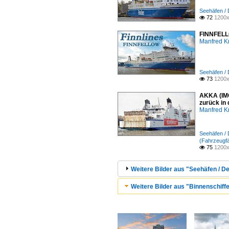
Seehäfen /
72
1200x

FINNFELLO
Manfred K
Seehäfen /
73
1200x

AKKA (IMO
zurück in
Manfred K
Seehäfen /
(Fahrzeugfä
75
1200x

Weitere Bilder aus "Seehäfen / 
Weitere Bilder aus "Binnenschiffe