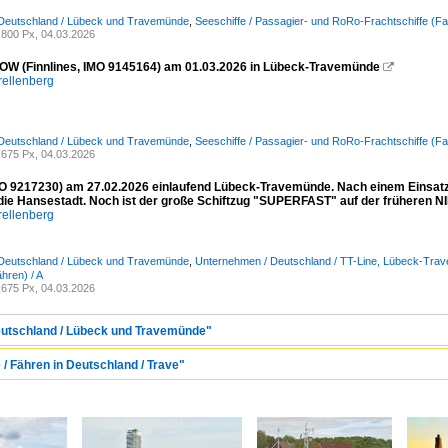
 Deutschland / Lübeck und Travemünde
,
Seeschiffe / Passagier- und RoRo-Frachtschiffe (Fa
800 Px, 04.03.2026
W (Finnlines, IMO 9145164) am 01.03.2026 in Lübeck-Travemünde

rellenberg
 Deutschland / Lübeck und Travemünde
,
Seeschiffe / Passagier- und RoRo-Frachtschiffe (Fa
675 Px, 04.03.2026
 9217230) am 27.02.2026 einlaufend Lübeck-Travemünde. Nach einem Einsatz i
 die Hansestadt. Noch ist der große Schiftzug "SUPERFAST" auf der früheren
rellenberg
 Deutschland / Lübeck und Travemünde
,
Unternehmen / Deutschland / TT-Line, Lübeck-Tra
hren) / A
675 Px, 04.03.2026
Deutschland / Lübeck und Travemünde"
 / Fähren in Deutschland / Trave"