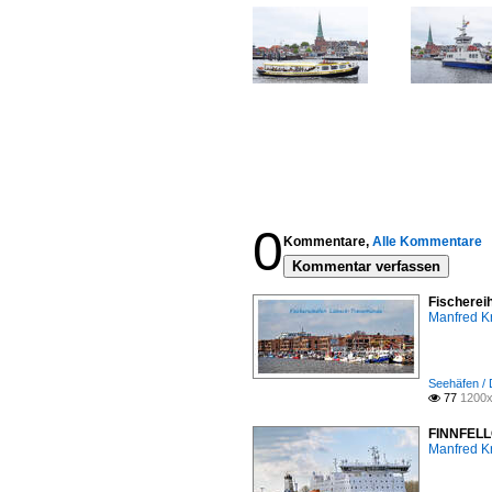
0
Kommentare,
Alle Kommentare
Kommentar verfassen
Fischerei
Manfred K
Seehäfen /
77
1200x

FINNFELLO
Manfred K