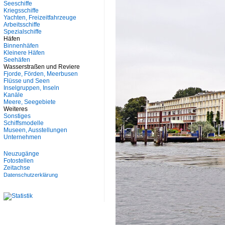
Seeschiffe
Kriegsschiffe
Yachten, Freizeitfahrzeuge
Arbeitsschiffe
Spezialschiffe
Häfen
Binnenhäfen
Kleinere Häfen
Seehäfen
Wasserstraßen und Reviere
Fjorde, Förden, Meerbusen
Flüsse und Seen
Inselgruppen, Inseln
Kanäle
Meere, Seegebiete
Weiteres
Sonstiges
Schiffsmodelle
Museen, Ausstellungen
Unternehmen
Neuzugänge
Fotostellen
Zeitachse
Datenschutzerklärung