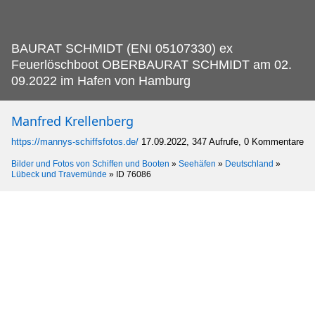
BAURAT SCHMIDT (ENI 05107330) ex
Feuerlöschboot OBERBAURAT SCHMIDT am 02.
09.2022 im Hafen von Hamburg
Manfred Krellenberg
https://mannys-schiffsfotos.de/
17.09.2022, 347 Aufrufe, 0 Kommentare
Bilder und Fotos von Schiffen und Booten
»
Seehäfen
»
Deutschland
»
Lübeck und Travemünde
»
ID 76086