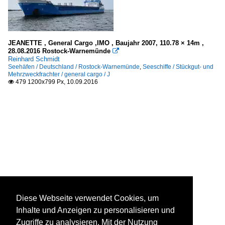
JEANETTE , General Cargo ,IMO , Baujahr 2007, 110.78 × 14m ,
28.08.2016 Rostock-Warnemünde

Reinhard Schmidt
Seehäfen / Deutschland / Rostock-Warnemünde
,
Seeschiffe / Stückgut- und
Mehrzweckfrachter / general cargo / J
479 1200x799 Px, 10.09.2016

Diese Webseite verwendet Cookies, um
Inhalte und Anzeigen zu personalisieren und
Zugriffe zu analysieren. Mit der Nutzung