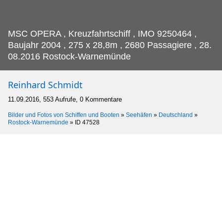
MSC OPERA , Kreuzfahrtschiff , IMO 9250464 ,
Baujahr 2004 , 275 x 28,8m , 2680 Passagiere , 28.
08.2016 Rostock-Warnemünde
Reinhard Schmidt
11.09.2016, 553 Aufrufe, 0 Kommentare
Bilder und Fotos von Schiffen und Booten
»
Seehäfen
»
Deutschland
»
Rostock-Warnemünde
»
ID 47528