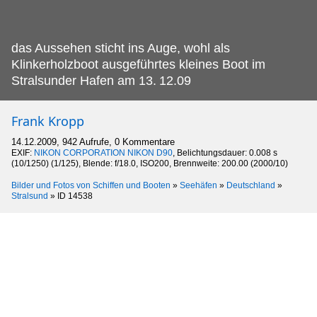
das Aussehen sticht ins Auge, wohl als
Klinkerholzboot ausgeführtes kleines Boot im
Stralsunder Hafen am 13.
12.09
Frank Kropp
14.12.2009, 942 Aufrufe, 0 Kommentare
EXIF:
NIKON CORPORATION NIKON D90
, Belichtungsdauer: 0.008 s
(10/1250) (1/125), Blende: f/18.0, ISO200, Brennweite: 200.00 (2000/10)
Bilder und Fotos von Schiffen und Booten
»
Seehäfen
»
Deutschland
»
Stralsund
»
ID 14538