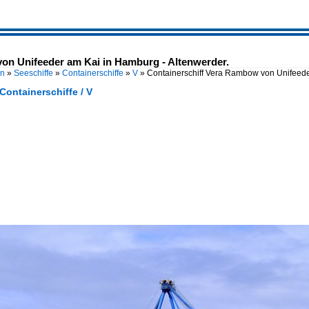
on Unifeeder am Kai in Hamburg - Altenwerder.
en
»
Seeschiffe
»
Containerschiffe
»
V
»
Containerschiff Vera Rambow von Unifeede
 Containerschiffe / V