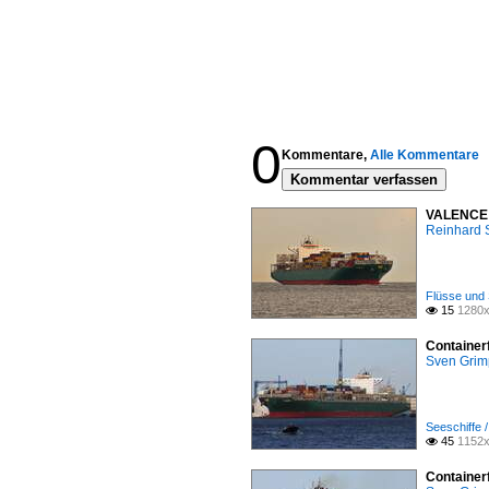
0
Kommentare,
Alle Kommentare
Kommentar verfassen
VALENCE ,
Reinhard 
Flüsse und 
15
1280x

Container
Sven Gri
Seeschiffe /
45
1152x

Container