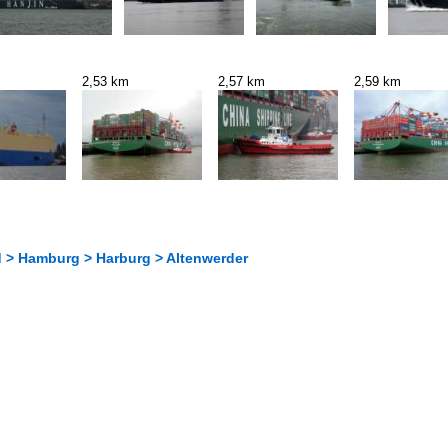
2,53 km
2,57 km
2,59 km
 > Hamburg > Harburg > Altenwerder