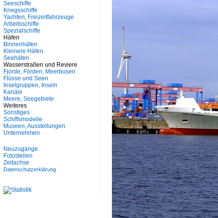
Seeschiffe
Kriegsschiffe
Yachten, Freizeitfahrzeuge
Arbeitsschiffe
Spezialschiffe
Häfen
Binnenhäfen
Kleinere Häfen
Seehäfen
Wasserstraßen und Reviere
Fjorde, Förden, Meerbusen
Flüsse und Seen
Inselgruppen, Inseln
Kanäle
Meere, Seegebiete
Weiteres
Sonstiges
Schiffsmodelle
Museen, Ausstellungen
Unternehmen
Neuzugänge
Fotostellen
Zeitachse
Datenschutzerklärung