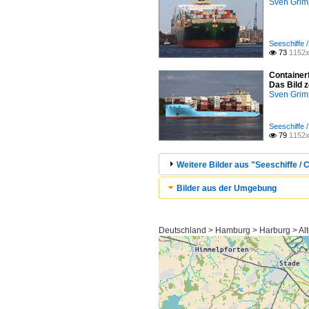
Sven Gri
Seeschiffe /
73
1152x

Container
Das Bild 
Sven Gri
Seeschiffe /
79
1152x

Weitere Bilder aus "Seeschiffe / C
Bilder aus der Umgebung
Deutschland > Hamburg > Harburg > Al