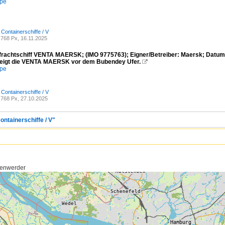
mpe
 Containerschiffe / V
768 Px, 16.11.2025
frachtschiff VENTA MAERSK; (IMO 9775763); Eigner/Betreiber: Maersk; Datum
zeigt die VENTA MAERSK vor dem Bubendey Ufer.

mpe
 Containerschiffe / V
768 Px, 27.10.2025
ontainerschiffe / V"
tenwerder