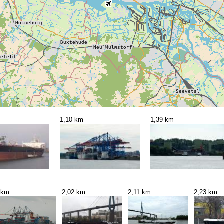
1,10 km
1,39 km
 km
2,02 km
2,11 km
2,23 km