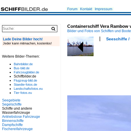
Forum
Kontakt
Impressum
Containerschiff Vera Rambow v
Bilder und Fotos von Schiffen und Boot
Seeschiffe /
Lade Deine Bilder hoch!
Jeder kann mitmachen, kostenlos!
Weitere Bilder-Themen:
Bahnbilder.de
Bus-bild.de
Fahrzeugbilder.de
Schiffbilder.de
Flugzeug-bild.de
Staedte-fotos.de
Landschaftsfotos.eu
Tier-fotos.eu
Seegebiete
Segelschiffe
Schiffe und andere
Wasserfahrzeuge
Antriebslose Fahrzeuge
Binnenschiffe
Dampfschiffe
Fischereifahrzeuge