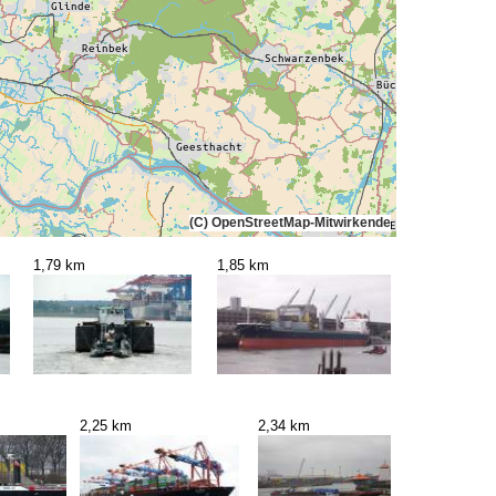
(C) OpenStreetMap-Mitwirkende
1,79 km
1,85 km
2,25 km
2,34 km