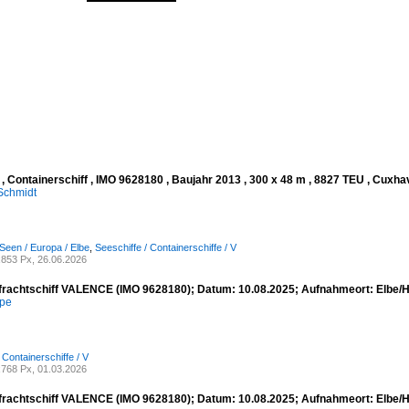
 Containerschiff , IMO 9628180 , Baujahr 2013 , 300 x 48 m , 8827 TEU , Cuxha
Schmidt
Seen / Europa / Elbe
,
Seeschiffe / Containerschiffe / V
853 Px, 26.06.2026
frachtschiff VALENCE (IMO 9628180); Datum: 10.08.2025; Aufnahmeort: Elbe/
mpe
 Containerschiffe / V
768 Px, 01.03.2026
frachtschiff VALENCE (IMO 9628180); Datum: 10.08.2025; Aufnahmeort: Elbe/