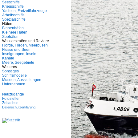
Seeschiffe
Kriegsschiffe
Yachten, Freizeitfahrzeuge
Arbeitsschiffe
Spezialschiffe
Häfen
Binnenhäfen
Kleinere Häfen
Seehäfen
Wasserstraßen und Reviere
Fjorde, Förden, Meerbusen
Flüsse und Seen
Inselgruppen, Inseln
Kanäle
Meere, Seegebiete
Weiteres
Sonstiges
Schiffsmodelle
Museen, Ausstellungen
Unternehmen
Neuzugänge
Fotostellen
Zeitachse
Datenschutzerklärung