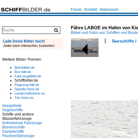
Forum
Kontakt
Impressum
Fähre LABOE im Hafen von Kiel
Bilder und Fotos von Schiffen und Boot
Seeschiffe /
Lade Deine Bilder hoch!
Jeder kann mitmachen, kostenlos!
Weitere Bilder-Themen:
Bahnbilder.de
Bus-bild.de
Fahrzeugbilder.de
Schiffbilder.de
Flugzeug-bild.de
Staedte-fotos.de
Landschaftsfotos.eu
Tier-fotos.eu
Seegebiete
Segelschiffe
Schiffe und andere
Wasserfahrzeuge
Antriebslose Fahrzeuge
Binnenschiffe
Dampfschiffe
Fischereifahrzeuge