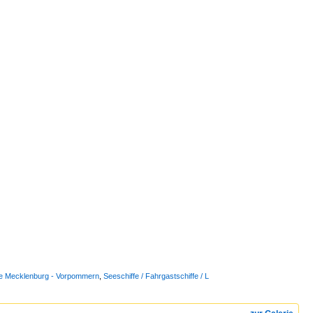
see Mecklenburg - Vorpommern
,
Seeschiffe / Fahrgastschiffe / L