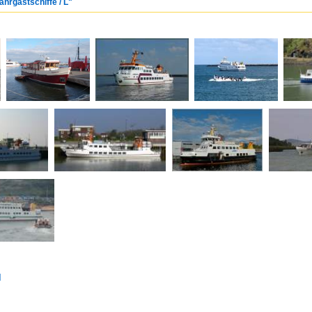
ahrgastschiffe / L"
d