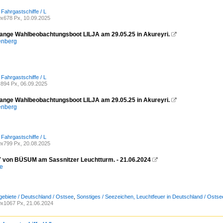
 Fahrgastschiffe / L
x678 Px, 10.09.2025
ange Wahlbeobachtungsboot LILJA am 29.05.25 in Akureyri.

enberg
 Fahrgastschiffe / L
894 Px, 06.09.2025
ange Wahlbeobachtungsboot LILJA am 29.05.25 in Akureyri.

enberg
 Fahrgastschiffe / L
x799 Px, 20.08.2025
von BÜSUM am Sassnitzer Leuchtturm. - 21.06.2024

e
ebiete / Deutschland / Ostsee
,
Sonstiges / Seezeichen, Leuchtfeuer in Deutschland / Ost
x1067 Px, 21.06.2024