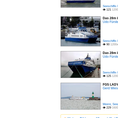
Seeschiffe /
121
1200

Das 28m l
Udo Fürst
Seeschiffe /
90
1200x

Das 28m l
Udo Fürst
Seeschiffe /
125
1200

FGS LADY 
Gerd Wies
Meere, Seeg
229
1600
