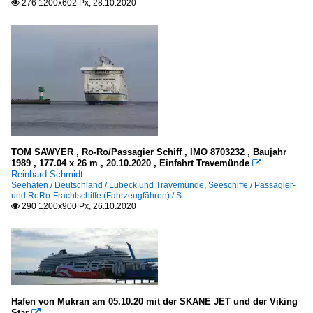
276 1200x602 Px, 28.10.2020

TOM SAWYER , Ro-Ro/Passagier Schiff , IMO 8703232 , Baujahr
1989 , 177.04 x 26 m , 20.10.2020 , Einfahrt Travemünde

Reinhard Schmidt
Seehäfen / Deutschland / Lübeck und Travemünde
,
Seeschiffe / Passagier-
und RoRo-Frachtschiffe (Fahrzeugfähren) / S
290 1200x900 Px, 26.10.2020

Hafen von Mukran am 05.10.20 mit der SKANE JET und der Viking
Star
