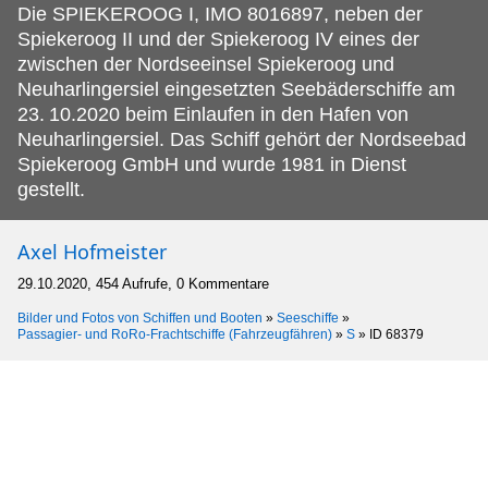
Die SPIEKEROOG I, IMO 8016897, neben der
Spiekeroog II und der Spiekeroog IV eines der
zwischen der Nordseeinsel Spiekeroog und
Neuharlingersiel eingesetzten Seebäderschiffe am
23.
10.2020 beim Einlaufen in den Hafen von
Neuharlingersiel. Das Schiff gehört der Nordseebad
Spiekeroog GmbH und wurde 1981 in Dienst
gestellt.
Axel Hofmeister
29.10.2020, 454 Aufrufe, 0 Kommentare
Bilder und Fotos von Schiffen und Booten
»
Seeschiffe
»
Passagier- und RoRo-Frachtschiffe (Fahrzeugfähren)
»
S
»
ID 68379