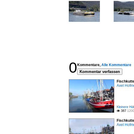
0
Kommentare,
Alle Kommentare
Kommentar verfassen
Fischkutt
Axel Hofme
Kleinere Hä
387
1200

Fischkutt
Axel Hofme