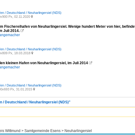
fen / Deutschland / Neuharlingersiel (NDS)
x900 Px, 02.11.2020

m Fischereihafen von Neuharlingersiel. Wenige hundert Meter von hier, befindet
m Juli 2014.

pangemacher
fen / Deutschland / Neuharlingersiel (NDS)
x809 Px, 18.03.2018

den kleinen Hafen von Neuharlingersiel, im Juli 2014

pangemacher
fen / Deutschland / Neuharlingersiel (NDS)
0x693 Px, 31.01.2015

n / Deutschland / Neuharlingersiel (NDS)"
eis Wittmund > Samtgemeinde Esens > Neuharlingersiel