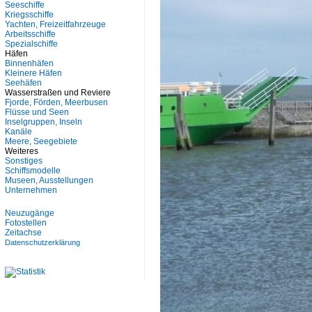
Seeschiffe
Kriegsschiffe
Yachten, Freizeitfahrzeuge
Arbeitsschiffe
Spezialschiffe
Häfen
Binnenhäfen
Kleinere Häfen
Seehäfen
Wasserstraßen und Reviere
Fjorde, Förden, Meerbusen
Flüsse und Seen
Inselgruppen, Inseln
Kanäle
Meere, Seegebiete
Weiteres
Sonstiges
Schiffsmodelle
Museen, Ausstellungen
Unternehmen
Neuzugänge
Fotostellen
Zeitachse
Datenschutzerklärung