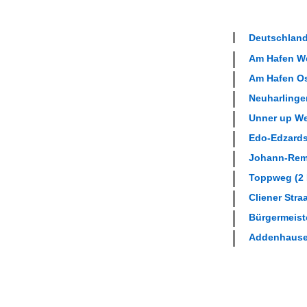
Deutschland
Am Hafen Wes
Am Hafen Ost
Neuharlinger
Unner up Weg
Edo-Edzards-
Johann-Rem
Toppweg (2 
Cliener Straa
Bürgermeiste
Addenhausen