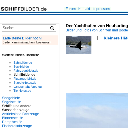
Forum
Kontakt
Impressum
Der Yachthafen von Neuharlinge
Bilder und Fotos von Schiffen und Boot
Kleinere Häf
Lade Deine Bilder hoch!
Jeder kann mitmachen, kostenlos!
Weitere Bilder-Themen:
Bahnbilder.de
Bus-bild.de
Fahrzeugbilder.de
Schiffbilder.de
Flugzeug-bild.de
Staedte-fotos.de
Landschaftsfotos.eu
Tier-fotos.eu
Seegebiete
Segelschiffe
Schiffe und andere
Wasserfahrzeuge
Antriebslose Fahrzeuge
Binnenschiffe
Dampfschiffe
Fischereifahrzeuge