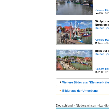
Kleinere Hä
440
1200

Skulptur a
Nordsee i
Reiner S
Kleinere Hä
501
1200

Blick auf 
Reiner S
Kleinere Hä
2308
120

Weitere Bilder aus "Kleinere Häfe
Bilder aus der Umgebung
Deutschland > Niedersachsen > Landkr