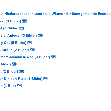
 > Niedersachsen > Landkreis Wittmund > Samtgemeinde Esens > 
t (3 Bilder)
🗺
 (3 Bilder)
🗺
siel Anleger (3 Bilder)
🗺
 Ost (5 Bilder)
🗺
Straße (2 Bilder)
🗺
mers-Mammen-Weg (3 Bilder)
🗺
Bilder)
🗺
t (2 Bilder)
🗺
r-Dirksen-Platz (3 Bilder)
🗺
 (1 Bild)
🗺