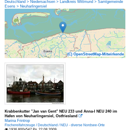
Deutschland > Niedersachsen > Landkreis Wittmund > Samtgemeinde
Esens > Neuharlingersiel
(C) OpenStreetMap-Mitwirkende
Krabbenkutter "Jan van Gent" NEU 233 und Anna-I NEU 240 im
Hafen von Neuharlingersiel, Ostfriesland

Marina Frintrop
Fischereifahrzeuge / Deutschland / NEU - diverse Nordsee-Orte
1936 800x547 Px, 22.08.2009
