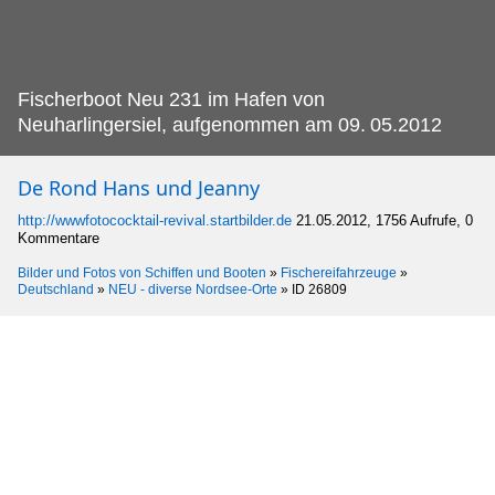
Fischerboot Neu 231 im Hafen von
Neuharlingersiel, aufgenommen am 09.
05.2012
De Rond Hans und Jeanny
http://wwwfotococktail-revival.startbilder.de
21.05.2012, 1756 Aufrufe, 0
Kommentare
Bilder und Fotos von Schiffen und Booten
»
Fischereifahrzeuge
»
Deutschland
»
NEU - diverse Nordsee-Orte
»
ID 26809