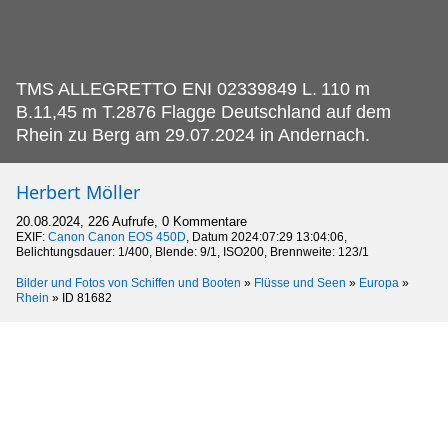
TMS ALLEGRETTO ENI 02339849 L.
110 m
B.11,45 m T.2876 Flagge Deutschland auf dem
Rhein zu Berg am 29.07.2024 in Andernach.
Herbert Möller
20.08.2024, 226 Aufrufe, 0 Kommentare
EXIF:
Canon Canon EOS 450D
, Datum 2024:07:29 13:04:06,
Belichtungsdauer: 1/400, Blende: 9/1, ISO200, Brennweite: 123/1
Bilder und Fotos von Schiffen und Booten
»
Flüsse und Seen
»
Europa
»
Rhein
»
ID 81682