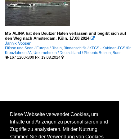
MS ALINA hat den Deutzer Hafen verlassen und begibt sich auf
den Weg nach Amsterdam. Köln, 17.08.2024

Jannik Voosen
Flüsse und Seen / Europa / Rhein
,
Binnenschiffe / KFGS - Kabinen-FGS für
Kreuzfahrten / A
,
Unternehmen / Deutschland / Phoenix Reisen, Bonn
167 1200x800 Px, 19.08.2024


Diese Webseite verwendet Cookies, um
Inhalte und Anzeigen zu personalisieren und
Zugriffe zu analysieren. Mit der Nutzung
stimmen Sie der Verwendung von Cookies