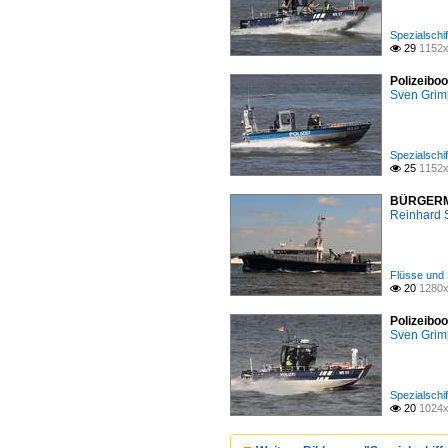
Spezialschi
29
1152x

Polizeibo
Sven Gri
Spezialschi
25
1152x

BÜRGERMEI
Reinhard 
Flüsse und 
20
1280x

Polizeibo
Sven Gri
Spezialschi
20
1024x
