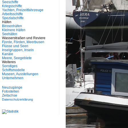
Seeschiffe
Kriegsschiffe
Yachten, Freizeitfahrzeuge
Arbeitsschiffe
Spezialschiffe
Häfen
Binnenhäfen
Kleinere Häfen
Seehäfen
Wasserstraßen und Reviere
Fjorde, Förden, Meerbusen
Flüsse und Seen
Inselgruppen, Inseln
Kanäle
Meere, Seegebiete
Weiteres
Sonstiges
Schiffsmodelle
Museen, Ausstellungen
Unternehmen
Neuzugänge
Fotostellen
Zeitachse
Datenschutzerklärung