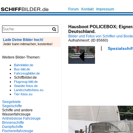
Forum
Kontakt
Impressum
Hausboot POLICEBOX; Eigner/B
Deutschland.
Bilder und Fotos von Schiffen und Boot
Lade Deine Bilder hoch!
Aufnahmeort:
(ID 85660)
Jeder kann mitmachen, kostenlos!
Spezialschif
Weitere Bilder-Themen:
Bahnbilder.de
Bus-bild.de
Fahrzeugbilder.de
Schiffbilder.de
Flugzeug-bild.de
Staedte-fotos.de
Landschaftsfotos.eu
Tier-fotos.eu
Seegebiete
Segelschiffe
Schiffe und andere
Wasserfahrzeuge
Antriebslose Fahrzeuge
Binnenschiffe
Dampfschiffe
Fischereifahrzeuge