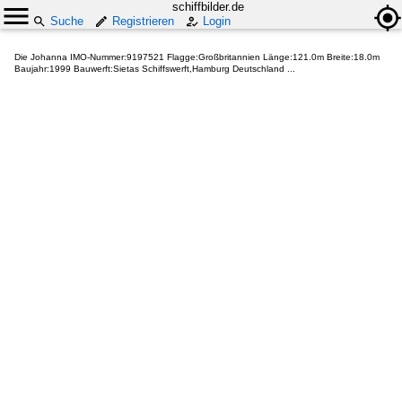
schiffbilder.de
Suche
Registrieren
Login
Die Johanna IMO-Nummer:9197521 Flagge:Großbritannien Länge:121.0m Breite:18.0m
Baujahr:1999 Bauwerft:Sietas Schiffswerft,Hamburg Deutschland ...