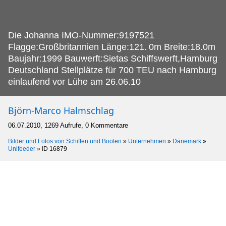
Die Johanna IMO-Nummer:9197521
Flagge:Großbritannien Länge:121.
0m Breite:18.0m
Baujahr:1999 Bauwerft:Sietas Schiffswerft,Hamburg
Deutschland Stellplätze für 700 TEU nach Hamburg
einlaufend vor Lühe am 26.06.10
Björn-Marco Halmschlag
06.07.2010, 1269 Aufrufe, 0 Kommentare
Bilder und Fotos von Schiffen und Booten
»
Unternehmen
»
Dänemark
»
Unifeeder
»
ID 16879