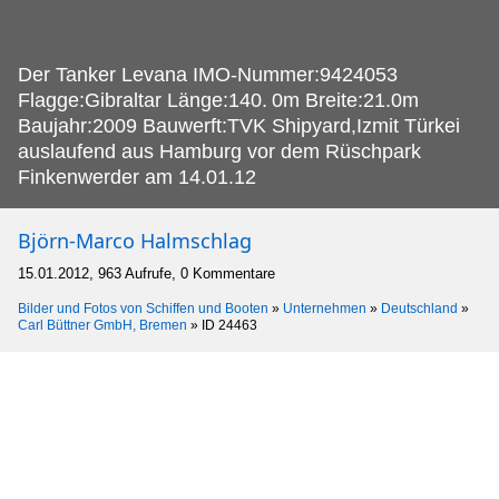
Der Tanker Levana IMO-Nummer:9424053
Flagge:Gibraltar Länge:140.
0m Breite:21.0m
Baujahr:2009 Bauwerft:TVK Shipyard,Izmit Türkei
auslaufend aus Hamburg vor dem Rüschpark
Finkenwerder am 14.01.12
Björn-Marco Halmschlag
15.01.2012, 963 Aufrufe, 0 Kommentare
Bilder und Fotos von Schiffen und Booten
»
Unternehmen
»
Deutschland
»
Carl Büttner GmbH, Bremen
»
ID 24463