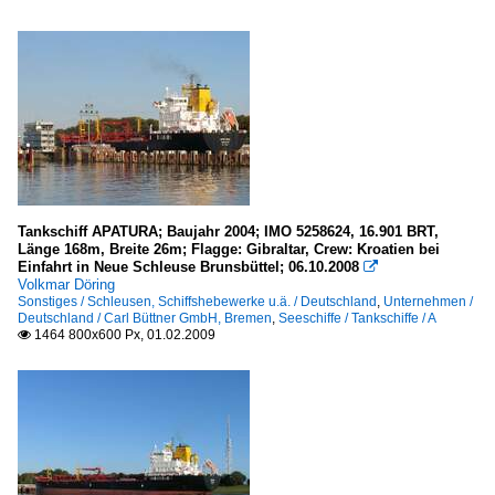
Tankschiff APATURA; Baujahr 2004; IMO 5258624, 16.901 BRT,
Länge 168m, Breite 26m; Flagge: Gibraltar, Crew: Kroatien bei
Einfahrt in Neue Schleuse Brunsbüttel; 06.10.2008

Volkmar Döring
Sonstiges / Schleusen, Schiffshebewerke u.ä. / Deutschland
,
Unternehmen /
Deutschland / Carl Büttner GmbH, Bremen
,
Seeschiffe / Tankschiffe / A
1464 800x600 Px, 01.02.2009
