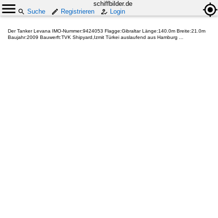
schiffbilder.de
Suche
Registrieren
Login
Der Tanker Levana IMO-Nummer:9424053 Flagge:Gibraltar Länge:140.0m Breite:21.0m
Baujahr:2009 Bauwerft:TVK Shipyard,Izmit Türkei auslaufend aus Hamburg ...