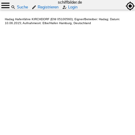
schiffbilder.de
Suche
Registrieren
Login
Hadag Hafenfähre KIRCHDORF (ENI 05100560); Eigner/Betreiber: Hadag; Datum:
10.06.2015; Aufnahmeort: Elbe/Hafen Hamburg, Deutschland