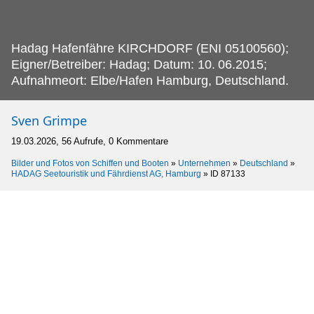
Hadag Hafenfähre KIRCHDORF (ENI 05100560);
Eigner/Betreiber: Hadag; Datum: 10.
06.2015;
Aufnahmeort: Elbe/Hafen Hamburg, Deutschland.
Sven Grimpe
19.03.2026, 56 Aufrufe, 0 Kommentare
Bilder und Fotos von Schiffen und Booten
»
Unternehmen
»
Deutschland
»
HADAG Seetouristik und Fährdienst AG, Hamburg
»
ID 87133