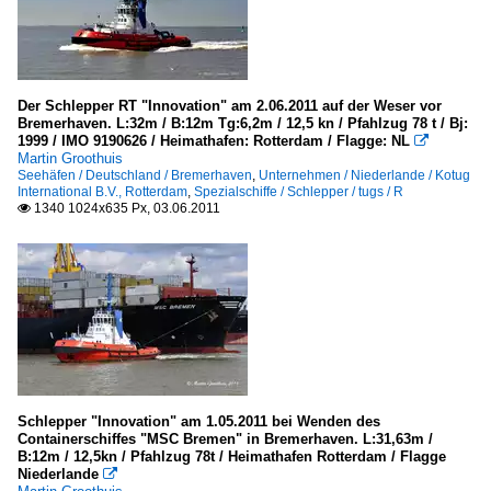
Der Schlepper RT "Innovation" am 2.06.2011 auf der Weser vor
Bremerhaven. L:32m / B:12m Tg:6,2m / 12,5 kn / Pfahlzug 78 t / Bj:
1999 / IMO 9190626 / Heimathafen: Rotterdam / Flagge: NL

Martin Groothuis
Seehäfen / Deutschland / Bremerhaven
,
Unternehmen / Niederlande / Kotug
International B.V., Rotterdam
,
Spezialschiffe / Schlepper / tugs / R
1340 1024x635 Px, 03.06.2011

Schlepper "Innovation" am 1.05.2011 bei Wenden des
Containerschiffes "MSC Bremen" in Bremerhaven. L:31,63m /
B:12m / 12,5kn / Pfahlzug 78t / Heimathafen Rotterdam / Flagge
Niederlande
