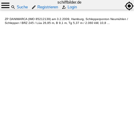
schiffbilder.de
Suche
Registrieren
Login
ZP DANIMARCA (IMO 85212139) am 3.2.2009, Hamburg, Schlepperponton Neumühlen /
Schlepper / BRZ 245 / Lüa 26,85 m, B 9,1 m, Tg 5,37 m / 2.060 kW, 10,8 ...