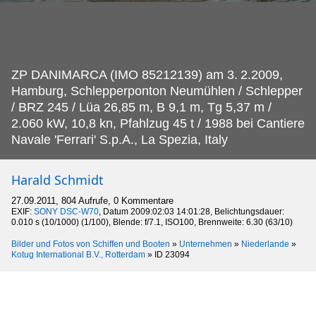
ZP DANIMARCA (IMO 85212139) am 3.
2.2009,
Hamburg, Schlepperponton Neumühlen / Schlepper
/ BRZ 245 / Lüa 26,85 m, B 9,1 m, Tg 5,37 m /
2.060 kW, 10,8 kn, Pfahlzug 45 t / 1988 bei Cantiere
Navale 'Ferrari' S.p.A., La Spezia, Italy
Harald Schmidt
27.09.2011, 804 Aufrufe, 0 Kommentare
EXIF:
SONY DSC-W70
, Datum 2009:02:03 14:01:28, Belichtungsdauer:
0.010 s (10/1000) (1/100), Blende: f/7.1, ISO100, Brennweite: 6.30 (63/10)
Bilder und Fotos von Schiffen und Booten
»
Unternehmen
»
Niederlande
»
Kotug International B.V., Rotterdam
»
ID 23094