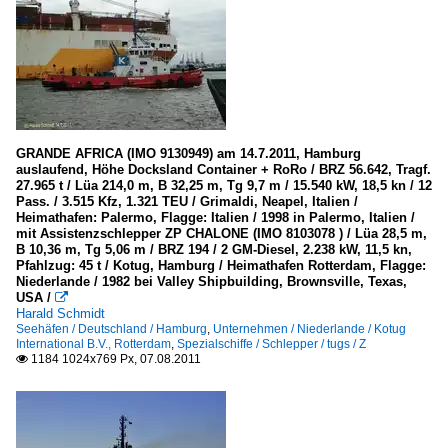
GRANDE AFRICA (IMO 9130949) am 14.7.2011, Hamburg
auslaufend, Höhe Docksland Container + RoRo / BRZ 56.642, Tragf.
27.965 t / Lüa 214,0 m, B 32,25 m, Tg 9,7 m / 15.540 kW, 18,5 kn / 12
Pass. / 3.515 Kfz, 1.321 TEU / Grimaldi, Neapel, Italien /
Heimathafen: Palermo, Flagge: Italien / 1998 in Palermo, Italien /
mit Assistenzschlepper ZP CHALONE (IMO 8103078 ) / Lüa 28,5 m,
B 10,36 m, Tg 5,06 m / BRZ 194 / 2 GM-Diesel, 2.238 kW, 11,5 kn,
Pfahlzug: 45 t / Kotug, Hamburg / Heimathafen Rotterdam, Flagge:
Niederlande / 1982 bei Valley Shipbuilding, Brownsville, Texas,
USA /

Harald Schmidt
Seehäfen / Deutschland / Hamburg
,
Unternehmen / Niederlande / Kotug
International B.V., Rotterdam
,
Spezialschiffe / Schlepper / tugs / Z
1184 1024x769 Px, 07.08.2011
