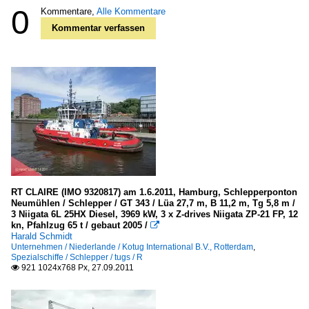
0
Kommentare,
Alle Kommentare
Kommentar verfassen
RT CLAIRE (IMO 9320817) am 1.6.2011, Hamburg, Schlepperponton
Neumühlen / Schlepper / GT 343 / Lüa 27,7 m, B 11,2 m, Tg 5,8 m /
3 Niigata 6L 25HX Diesel, 3969 kW, 3 x Z-drives Niigata ZP-21 FP, 12
kn, Pfahlzug 65 t / gebaut 2005 /

Harald Schmidt
Unternehmen / Niederlande / Kotug International B.V., Rotterdam
,
Spezialschiffe / Schlepper / tugs / R
921 1024x768 Px, 27.09.2011
