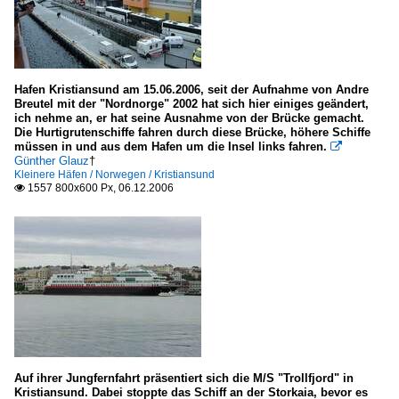
Hafen Kristiansund am 15.06.2006, seit der Aufnahme von Andre
Breutel mit der "Nordnorge" 2002 hat sich hier einiges geändert,
ich nehme an, er hat seine Ausnahme von der Brücke gemacht.
Die Hurtigrutenschiffe fahren durch diese Brücke, höhere Schiffe
müssen in und aus dem Hafen um die Insel links fahren.

Günther Glauz
†
Kleinere Häfen / Norwegen / Kristiansund
1557 800x600 Px, 06.12.2006

Auf ihrer Jungfernfahrt präsentiert sich die M/S "Trollfjord" in
Kristiansund. Dabei stoppte das Schiff an der Storkaia, bevor es