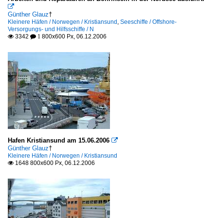

Günther Glauz
†
Kleinere Häfen / Norwegen / Kristiansund
,
Seeschiffe / Offshore-
Unternehmen
Versorgungs- und Hilfsschiffe / N
3342
800x600 Px, 06.12.2006

 1
Norwegen
Hurtigruten ASA, Tromso
Hafen Kristiansund am 15.06.2006

Günther Glauz
†
Kleinere Häfen / Norwegen / Kristiansund
1648 800x600 Px, 06.12.2006
