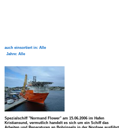
auch einsortiert in: Alle
Jahre: Alle
×
×
Alle Kategorien
Alle Jahre
Seeschiffe
2000
Offshore-Versorgungs- und Hilfsschiffe
2002
N
2006
Passagier- und RoRo-Frachtschiffe (Fahrzeugfähren)
Spezialschiff "Normand Flower" am 15.06.2006 im Hafen
N
Kristiansund, vermutlich handelt es sich um ein Schiff das
Arbeiten und Reparaturen an Bohrinseln in der Nordsee ausführt.
T