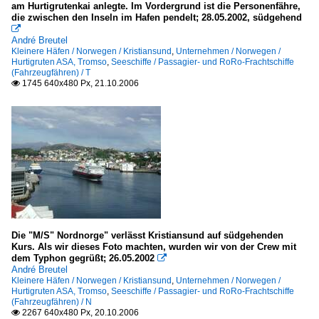
am Hurtigrutenkai anlegte. Im Vordergrund ist die Personenfähre,
die zwischen den Inseln im Hafen pendelt; 28.05.2002, südgehend

André Breutel
Kleinere Häfen / Norwegen / Kristiansund
,
Unternehmen / Norwegen /
Hurtigruten ASA, Tromso
,
Seeschiffe / Passagier- und RoRo-Frachtschiffe
(Fahrzeugfähren) / T
1745 640x480 Px, 21.10.2006

Die "M/S" Nordnorge" verlässt Kristiansund auf südgehenden
Kurs. Als wir dieses Foto machten, wurden wir von der Crew mit
dem Typhon gegrüßt; 26.05.2002

André Breutel
Kleinere Häfen / Norwegen / Kristiansund
,
Unternehmen / Norwegen /
Hurtigruten ASA, Tromso
,
Seeschiffe / Passagier- und RoRo-Frachtschiffe
(Fahrzeugfähren) / N
2267 640x480 Px, 20.10.2006
