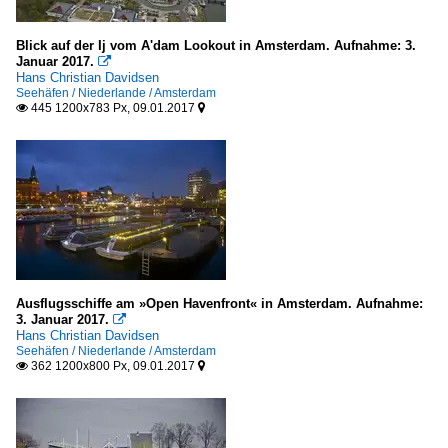
Polizeiboote u. -schiffe - Ausland
Blick auf der Ij vom A'dam Lookout in Amsterdam. Aufnahme: 3.
Niederlande
Januar 2017.

Hans Christian Davidsen
Seehäfen / Niederlande / Amsterdam
Schlepper / tugs
445 1200x783 Px, 09.01.2017


L
S
Sonstige
Schulschiffe
Sonstige
Ausflugsschiffe am »Open Havenfront« in Amsterdam. Aufnahme:
3. Januar 2017.

Unternehmen
Hans Christian Davidsen
Seehäfen / Niederlande / Amsterdam
362 1200x800 Px, 09.01.2017
Deutschland


A-ROSA Flussschiff GmbH, Rostock
Italien