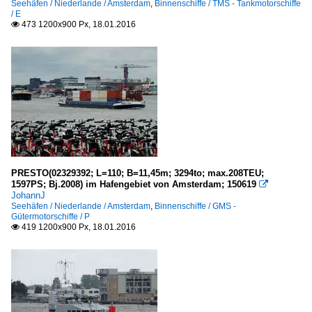
Seehäfen / Niederlande / Amsterdam
,
Binnenschiffe / TMS - Tankmotorschiffe
/ E
473 1200x900 Px, 18.01.2016

PRESTO(02329392; L=110; B=11,45m; 3294to; max.208TEU;
1597PS; Bj.2008) im Hafengebiet von Amsterdam; 150619

JohannJ
Seehäfen / Niederlande / Amsterdam
,
Binnenschiffe / GMS -
Gütermotorschiffe / P
419 1200x900 Px, 18.01.2016
