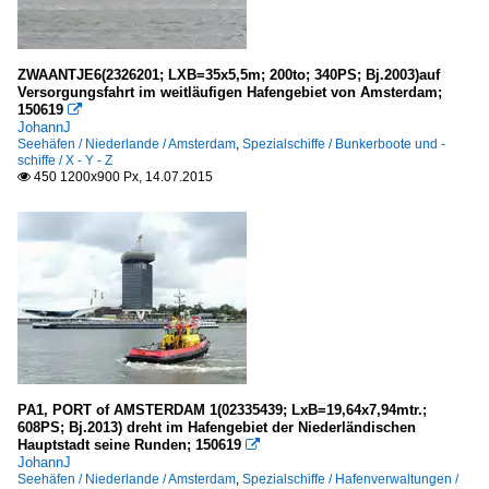
ZWAANTJE6(2326201; LXB=35x5,5m; 200to; 340PS; Bj.2003)auf
Versorgungsfahrt im weitläufigen Hafengebiet von Amsterdam;
150619

JohannJ
Seehäfen / Niederlande / Amsterdam
,
Spezialschiffe / Bunkerboote und -
schiffe / X - Y - Z
450 1200x900 Px, 14.07.2015

PA1, PORT of AMSTERDAM 1(02335439; LxB=19,64x7,94mtr.;
608PS; Bj.2013) dreht im Hafengebiet der Niederländischen
Hauptstadt seine Runden; 150619

JohannJ
Seehäfen / Niederlande / Amsterdam
,
Spezialschiffe / Hafenverwaltungen /