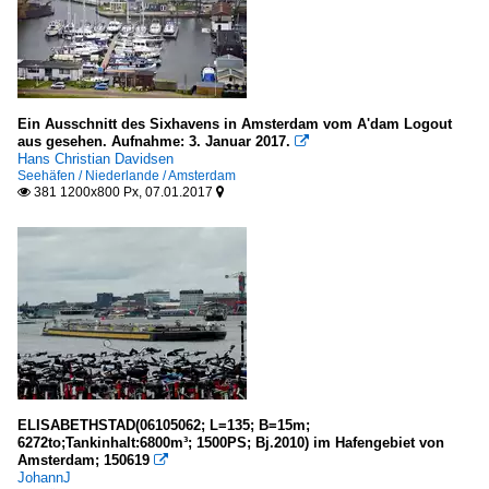
Costa Crociere, Genua
USA
Celebrity Cruises, Miami
Ein Ausschnitt des Sixhavens in Amsterdam vom A'dam Logout
aus gesehen. Aufnahme: 3. Januar 2017.

Hans Christian Davidsen
Seehäfen / Niederlande / Amsterdam
381 1200x800 Px, 07.01.2017


ELISABETHSTAD(06105062; L=135; B=15m;
6272to;Tankinhalt:6800m³; 1500PS; Bj.2010) im Hafengebiet von
Amsterdam; 150619

JohannJ