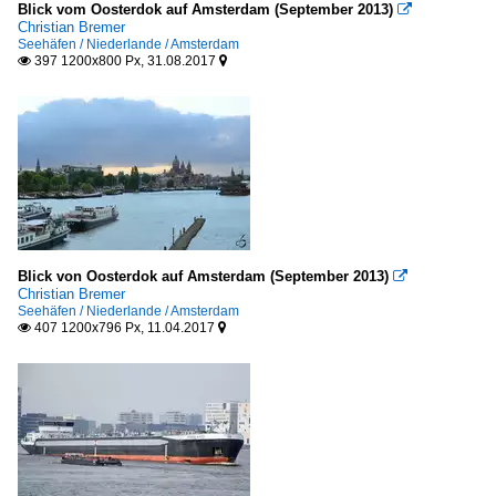
Blick vom Oosterdok auf Amsterdam (September 2013)

Fähren im Ausland und EU grenzüberschreitend
Christian Bremer
1988
Seehäfen / Niederlande / Amsterdam
Niederlande
397 1200x800 Px, 31.08.2017


2000
FGS - Fahrgastschiffe
2001
C
2002
M
2003
P
2008
R
2009
T
Blick von Oosterdok auf Amsterdam (September 2013)

Christian Bremer
2010
Seehäfen / Niederlande / Amsterdam
GMS - Gütermotorschiffe
407 1200x796 Px, 11.04.2017


2010
L
2011
P
2012
W
2013
2014
KFGS - Kabinen-FGS für Kreuzfahrten
2015