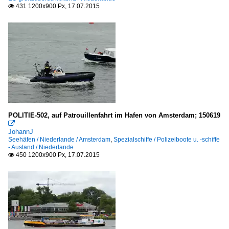
431 1200x900 Px, 17.07.2015

POLITIE-502, auf Patrouillenfahrt im Hafen von Amsterdam; 150619

JohannJ
Seehäfen / Niederlande / Amsterdam
,
Spezialschiffe / Polizeiboote u. -schiffe
- Ausland / Niederlande
450 1200x900 Px, 17.07.2015
