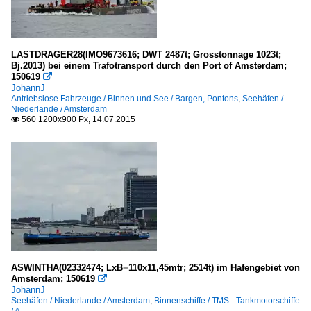
LASTDRAGER28(IMO9673616; DWT 2487t; Grosstonnage 1023t;
Bj.2013) bei einem Trafotransport durch den Port of Amsterdam;
150619

JohannJ
Antriebslose Fahrzeuge / Binnen und See / Bargen, Pontons
,
Seehäfen /
Niederlande / Amsterdam
560 1200x900 Px, 14.07.2015

ASWINTHA(02332474; LxB=110x11,45mtr; 2514t) im Hafengebiet von
Amsterdam; 150619

JohannJ
Seehäfen / Niederlande / Amsterdam
,
Binnenschiffe / TMS - Tankmotorschiffe