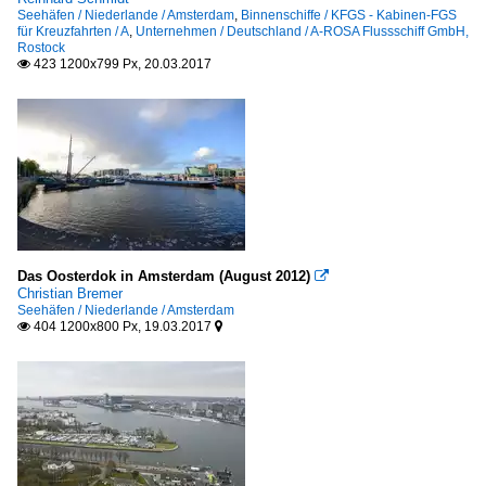
Seehäfen / Niederlande / Amsterdam
,
Binnenschiffe / KFGS - Kabinen-FGS
Spezialschiffe
für Kreuzfahrten / A
,
Unternehmen / Deutschland / A-ROSA Flussschiff GmbH,
Rostock
423 1200x799 Px, 20.03.2017

Barkassen
A
B
C
F
Bunkerboote und -schiffe
Das Oosterdok in Amsterdam (August 2012)

X - Y - Z
Christian Bremer
Seehäfen / Niederlande / Amsterdam
404 1200x800 Px, 19.03.2017


Hafenverwaltungen / port authorities
Niederlande
Hausboote, Gastro- und Theaterschiffe
A - K