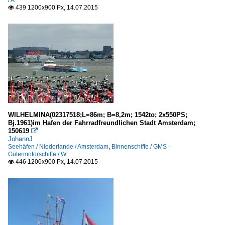
/ A
439 1200x900 Px, 14.07.2015

WILHELMINA(02317518;L=86m; B=8,2m; 1542to; 2x550PS;
Bj.1961)im Hafen der Fahrradfreundlichen Stadt Amsterdam;
150619

JohannJ
Seehäfen / Niederlande / Amsterdam
,
Binnenschiffe / GMS -
Gütermotorschiffe / W
446 1200x900 Px, 14.07.2015
