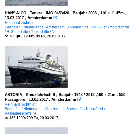
A
2017
I - J
HANS-NICO , Tanker , IMO 9453420 , Baujahr 2008 , 110 × 11.45m ,
13.03.2017 , Amsterdamm

R
Reinhard Schmidt
Seehäfen / Niederlande / Amsterdam
,
Binnenschiffe / TMS - Tankmotorschiffe
/ H
,
Seeschiffe / Tankschiffe / N
Schubboote und -verbände
780
1200x799 Px, 20.03.2017

 1
M
TMS - Tankmotorschiffe
A
D
E
H
ASTORIA , Kreuzfahrtschiff , Baujahr 1948 / 2013 ,160 x 21m , 550
Passagiere , 13.03.2017 , Amsterdamm

Reinhard Schmidt
Seehäfen / Niederlande / Amsterdam
,
Seeschiffe / Kreuzfahrt-/
Kriegsschiffe
Passagierschiffe / A
456 1200x799 Px, 20.03.2017

Schnell-/ Patrouillenboote
Vereinigtes Königreich