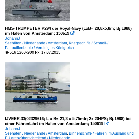
HMS-TRUMPETER P294 der Royal-Navy (LxB= 20,8x5,8m; Bj.1988)
im Hafen von Amsterdam; 150619

JohannJ
Seehäfen / Niederlande / Amsterdam
,
Kriegsschiffe / Schnell-/
Patrouillenboote / Vereinigtes Königreich
516 1200x900 Px, 17.07.2015

IJVEER-33(02329616; L x B= 21,3 x 5,75mtr; 2x 204PS; Bj.1988) bei
einer Fährenfahrt im Hafen von Amsterdam; 150619

JohannJ
Seehäfen / Niederlande / Amsterdam
,
Binnenschiffe / Fähren im Ausland und
EU grenzüberschreitend / Niederlande