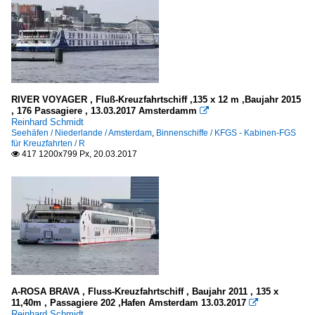
Seeschiffe
Kreuzfahrt-/ Passagierschiffe
A
RIVER VOYAGER , Fluß-Kreuzfahrtschiff ,135 x 12 m ,Baujahr 2015
C
, 176 Passagiere , 13.03.2017 Amsterdamm

Reinhard Schmidt
COSTA ...
Seehäfen / Niederlande / Amsterdam
,
Binnenschiffe / KFGS - Kabinen-FGS
für Kreuzfahrten / R
K
417 1200x799 Px, 20.03.2017

Tankschiffe
N
Segelschiffe
3-Master
A-ROSA BRAVA , Fluss-Kreuzfahrtschiff , Baujahr 2011 , 135 x
A
11,40m , Passagiere 202 ,Hafen Amsterdam 13.03.2017

Reinhard Schmidt