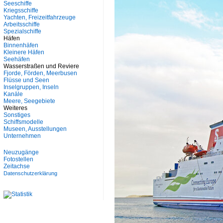
Seeschiffe
Kriegsschiffe
Yachten, Freizeitfahrzeuge
Arbeitsschiffe
Spezialschiffe
Häfen
Binnenhäfen
Kleinere Häfen
Seehäfen
Wasserstraßen und Reviere
Fjorde, Förden, Meerbusen
Flüsse und Seen
Inselgruppen, Inseln
Kanäle
Meere, Seegebiete
Weiteres
Sonstiges
Schiffsmodelle
Museen, Ausstellungen
Unternehmen
Neuzugänge
Fotostellen
Zeitachse
Datenschutzerklärung