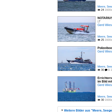
Meere, Seeg
24
1600x

NOTARIUS 

Gerd Wies
Meere, Seeg
25
1600x

Polizeibo
Gerd Wies
Meere, Seeg
30
1

 1
Errichter
im Bild m
Gerd Wies
Meere, Seeg
30
1600x

Weitere Bilder aus "Meere, Seege