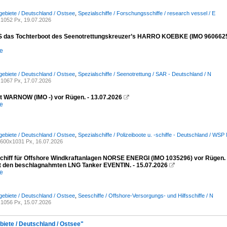
ebiete / Deutschland / Ostsee
,
Spezialschiffe / Forschungsschiffe / research vessel / E
1052 Px, 19.07.2026
das Tochterboot des Seenotrettungskreuzer’s HARRO KOEBKE (IMO 9606625) vor
e
ebiete / Deutschland / Ostsee
,
Spezialschiffe / Seenotrettung / SAR - Deutschland / N
1067 Px, 17.07.2026
ot WARNOW (IMO -) vor Rügen. - 13.07.2026

e
ebiete / Deutschland / Ostsee
,
Spezialschiffe / Polizeiboote u. -schiffe - Deutschland / 
600x1031 Px, 16.07.2026
schiff für Offshore Windkraftanlagen NORSE ENERGI (IMO 1035296) vor Rügen
it den beschlagnahmten LNG Tanker EVENTIN. - 15.07.2026

e
ebiete / Deutschland / Ostsee
,
Seeschiffe / Offshore-Versorgungs- und Hilfsschiffe / N
1056 Px, 15.07.2026
biete / Deutschland / Ostsee"