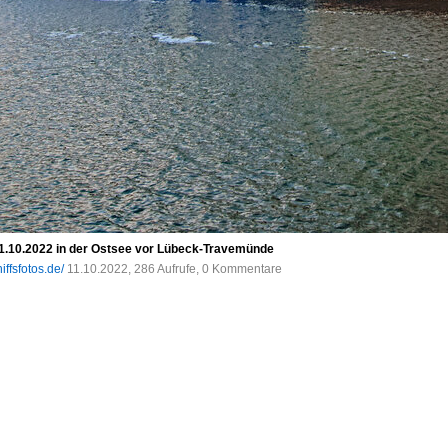
10.2022 in der Ostsee vor Lübeck-Travemünde
iffsfotos.de/
11.10.2022, 286 Aufrufe, 0 Kommentare