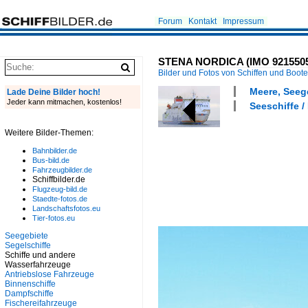
Forum
Kontakt
Impressum
STENA NORDICA (IMO 9215505) 
Bilder und Fotos von Schiffen und Boot
Meere, Seeg
Lade Deine Bilder hoch!
Jeder kann mitmachen, kostenlos!
Seeschiffe /
Weitere Bilder-Themen:
Bahnbilder.de
Bus-bild.de
Fahrzeugbilder.de
Schiffbilder.de
Flugzeug-bild.de
Staedte-fotos.de
Landschaftsfotos.eu
Tier-fotos.eu
Seegebiete
Segelschiffe
Schiffe und andere
Wasserfahrzeuge
Antriebslose Fahrzeuge
Binnenschiffe
Dampfschiffe
Fischereifahrzeuge