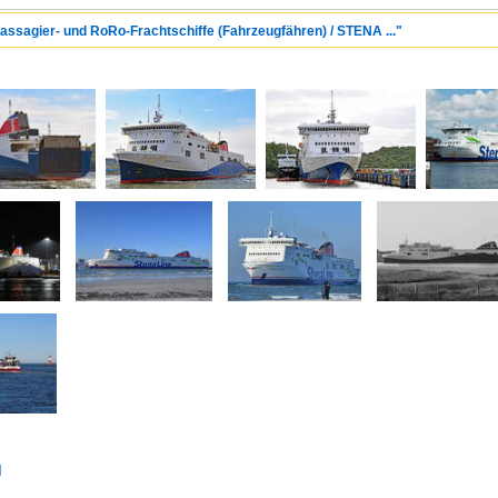
Passagier- und RoRo-Frachtschiffe (Fahrzeugfähren) / STENA ..."
d